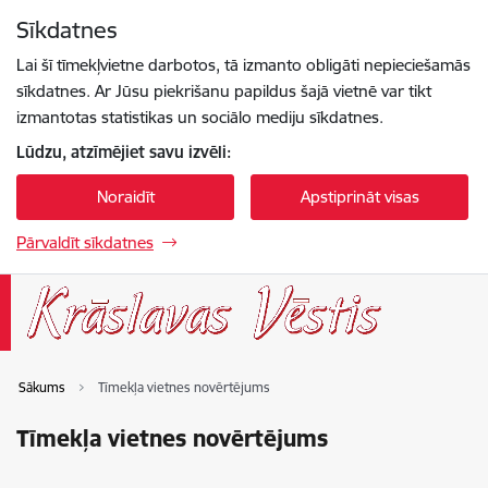
Pāriet uz lapas saturu
Sīkdatnes
Spied
lai meklētu
Enter
Lai šī tīmekļvietne darbotos, tā izmanto obligāti nepieciešamās
sīkdatnes. Ar Jūsu piekrišanu papildus šajā vietnē var tikt
izmantotas statistikas un sociālo mediju sīkdatnes.
Lūdzu, atzīmējiet savu izvēli:
Noraidīt
Apstiprināt visas
Pārvaldīt sīkdatnes
Sākums
Tīmekļa vietnes novērtējums
Tīmekļa vietnes novērtējums