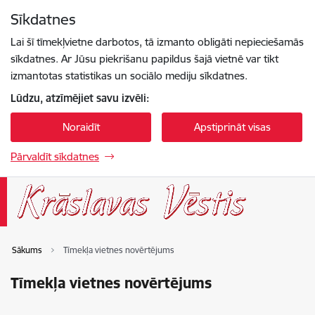
Pāriet uz lapas saturu
Sīkdatnes
Spied
lai meklētu
Enter
Lai šī tīmekļvietne darbotos, tā izmanto obligāti nepieciešamās
sīkdatnes. Ar Jūsu piekrišanu papildus šajā vietnē var tikt
izmantotas statistikas un sociālo mediju sīkdatnes.
Lūdzu, atzīmējiet savu izvēli:
Noraidīt
Apstiprināt visas
Pārvaldīt sīkdatnes
Sākums
Tīmekļa vietnes novērtējums
Tīmekļa vietnes novērtējums