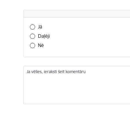
Vai šī informācija bija noderīga?
Jā
Daļēji
Nē
Ja vēlies, ieraksti šeit komentāru