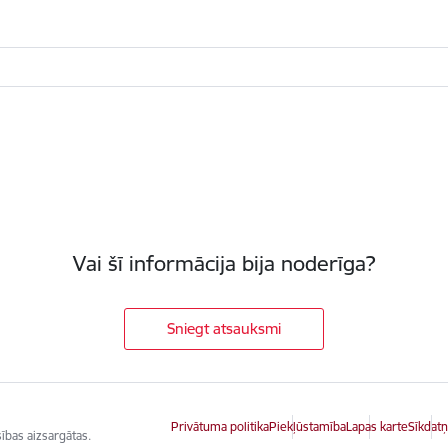
Vai šī informācija bija noderīga?
Sniegt atsauksmi
Privātuma politika
Piekļūstamība
Lapas karte
Sīkdatņ
ības aizsargātas.