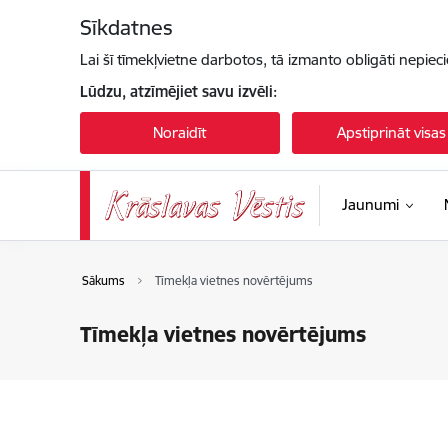
Pāriet uz lapas saturu
Sīkdatnes
Lai šī tīmekļvietne darbotos, tā izmanto obligāti nepiec
Lūdzu, atzīmējiet savu izvēli:
Noraidīt
Apstiprināt visas
Jaunumi
Sākums
Tīmekļa vietnes novērtējums
Tīmekļa vietnes novērtējums