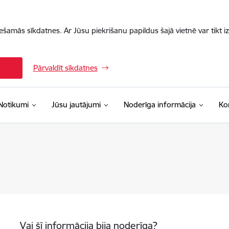
iešamās sīkdatnes. Ar Jūsu piekrišanu papildus šajā vietnē var tikt i
Pārvaldīt sīkdatnes
Notikumi
Jūsu jautājumi
Noderīga informācija
Ko
Vai šī informācija bija noderīga?