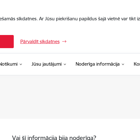
iešamās sīkdatnes. Ar Jūsu piekrišanu papildus šajā vietnē var tikt i
Pārvaldīt sīkdatnes
Notikumi
Jūsu jautājumi
Noderīga informācija
Ko
Vai šī informācija bija noderīga?