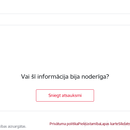
Vai šī informācija bija noderīga?
Sniegt atsauksmi
Privātuma politika
Piekļūstamība
Lapas karte
Sīkdatņ
ības aizsargātas.