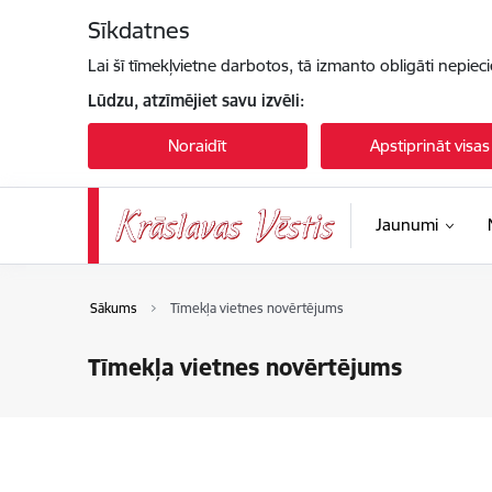
Pāriet uz lapas saturu
Sīkdatnes
Lai šī tīmekļvietne darbotos, tā izmanto obligāti nepiec
Lūdzu, atzīmējiet savu izvēli:
Noraidīt
Apstiprināt visas
Jaunumi
Sākums
Tīmekļa vietnes novērtējums
Tīmekļa vietnes novērtējums