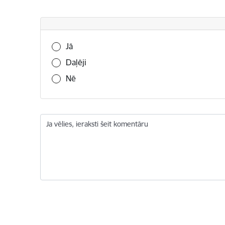
Vai šī informācija bija noderīga?
Jā
Daļēji
Nē
Ja vēlies, ieraksti šeit komentāru