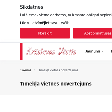
Pāriet uz lapas saturu
Sīkdatnes
Lai šī tīmekļvietne darbotos, tā izmanto obligāti nepiec
Lūdzu, atzīmējiet savu izvēli:
Noraidīt
Apstiprināt visas
Jaunumi
Sākums
Tīmekļa vietnes novērtējums
Tīmekļa vietnes novērtējums