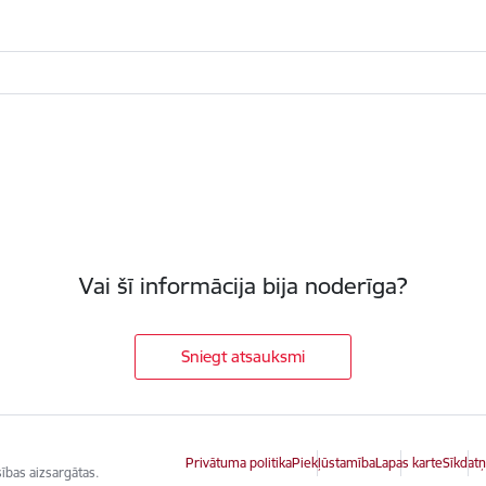
Vai šī informācija bija noderīga?
Sniegt atsauksmi
Privātuma politika
Piekļūstamība
Lapas karte
Sīkdatņ
ības aizsargātas.