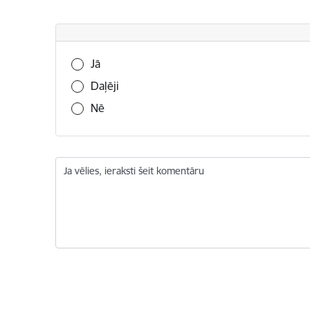
Vai šī informācija bija noderīga?
Jā
Daļēji
Nē
Ja vēlies, ieraksti šeit komentāru