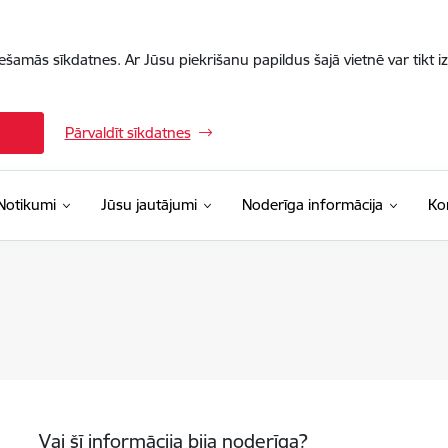
iešamās sīkdatnes. Ar Jūsu piekrišanu papildus šajā vietnē var tikt i
Pārvaldīt sīkdatnes
Notikumi
Jūsu jautājumi
Noderīga informācija
Ko
Vai šī informācija bija noderīga?