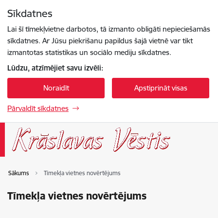
Pāriet uz lapas saturu
Sīkdatnes
Spied
lai meklētu
Enter
Lai šī tīmekļvietne darbotos, tā izmanto obligāti nepieciešamās
sīkdatnes. Ar Jūsu piekrišanu papildus šajā vietnē var tikt
izmantotas statistikas un sociālo mediju sīkdatnes.
Lūdzu, atzīmējiet savu izvēli:
Noraidīt
Apstiprināt visas
Pārvaldīt sīkdatnes
Sākums
Tīmekļa vietnes novērtējums
Tīmekļa vietnes novērtējums