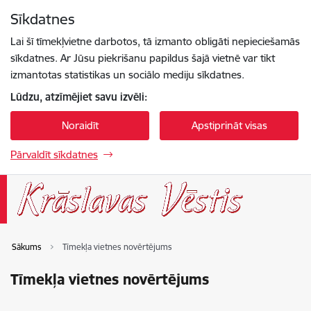
Pāriet uz lapas saturu
Sīkdatnes
Spied
lai meklētu
Enter
Lai šī tīmekļvietne darbotos, tā izmanto obligāti nepieciešamās
sīkdatnes. Ar Jūsu piekrišanu papildus šajā vietnē var tikt
izmantotas statistikas un sociālo mediju sīkdatnes.
Lūdzu, atzīmējiet savu izvēli:
Noraidīt
Apstiprināt visas
Pārvaldīt sīkdatnes
Sākums
Tīmekļa vietnes novērtējums
Tīmekļa vietnes novērtējums