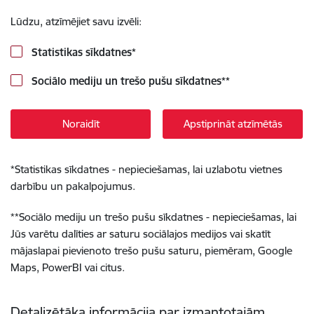
Lūdzu, atzīmējiet savu izvēli:
Statistikas sīkdatnes
*
Sociālo mediju un trešo pušu sīkdatnes
**
Noraidīt
Apstiprināt atzīmētās
*
Statistikas sīkdatnes - nepieciešamas, lai uzlabotu vietnes
darbību un pakalpojumus.
**
Sociālo mediju un trešo pušu sīkdatnes - nepieciešamas, lai
Jūs varētu dalīties ar saturu sociālajos medijos vai skatīt
mājaslapai pievienoto trešo pušu saturu, piemēram, Google
Maps, PowerBI vai citus.
Detalizētāka informācija par izmantotajām