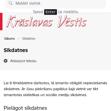
Pāriet uz lapas saturu
Spied
lai meklētu
Enter
Sākums
Sīkdatnes
Sīkdatnes
Atskaņot tekstu
Lai šī tīmekļvietne darbotos, tā izmanto obligāti nepieciešamās
sīkdatnes. Ar Jūsu piekrišanu papildus šajā vietnē var tikt
izmantotas statistikas un sociālo mediju sīkdatnes.
Pielāgot sīkdatnes