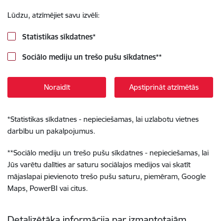
Lūdzu, atzīmējiet savu izvēli:
Statistikas sīkdatnes
*
Sociālo mediju un trešo pušu sīkdatnes
**
Noraidīt
Apstiprināt atzīmētās
*
Statistikas sīkdatnes - nepieciešamas, lai uzlabotu vietnes
darbību un pakalpojumus.
**
Sociālo mediju un trešo pušu sīkdatnes - nepieciešamas, lai
Jūs varētu dalīties ar saturu sociālajos medijos vai skatīt
mājaslapai pievienoto trešo pušu saturu, piemēram, Google
Maps, PowerBI vai citus.
Detalizētāka informācija par izmantotajām