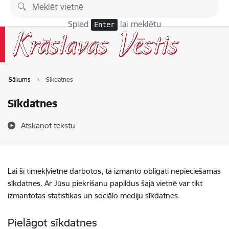
Pāriet uz lapas saturu
Spied
lai meklētu
Enter
Sākums
Sīkdatnes
Sīkdatnes
Atskaņot tekstu
Lai šī tīmekļvietne darbotos, tā izmanto obligāti nepieciešamās
sīkdatnes. Ar Jūsu piekrišanu papildus šajā vietnē var tikt
izmantotas statistikas un sociālo mediju sīkdatnes.
Pielāgot sīkdatnes