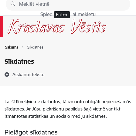
Pāriet uz lapas saturu
Spied
lai meklētu
Enter
Sākums
Sīkdatnes
Sīkdatnes
Atskaņot tekstu
Lai šī tīmekļvietne darbotos, tā izmanto obligāti nepieciešamās
sīkdatnes. Ar Jūsu piekrišanu papildus šajā vietnē var tikt
izmantotas statistikas un sociālo mediju sīkdatnes.
Pielāgot sīkdatnes