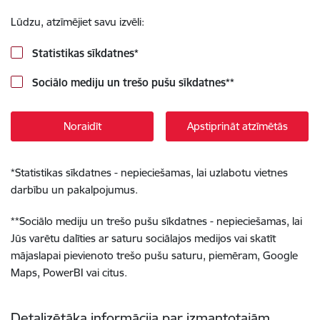
Lūdzu, atzīmējiet savu izvēli:
Statistikas sīkdatnes
*
Sociālo mediju un trešo pušu sīkdatnes
**
Noraidīt
Apstiprināt atzīmētās
*
Statistikas sīkdatnes - nepieciešamas, lai uzlabotu vietnes
darbību un pakalpojumus.
**
Sociālo mediju un trešo pušu sīkdatnes - nepieciešamas, lai
Jūs varētu dalīties ar saturu sociālajos medijos vai skatīt
mājaslapai pievienoto trešo pušu saturu, piemēram, Google
Maps, PowerBI vai citus.
Detalizētāka informācija par izmantotajām