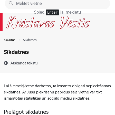
Pāriet uz lapas saturu
Spied
lai meklētu
Enter
Sākums
Sīkdatnes
Sīkdatnes
Atskaņot tekstu
Lai šī tīmekļvietne darbotos, tā izmanto obligāti nepieciešamās
sīkdatnes. Ar Jūsu piekrišanu papildus šajā vietnē var tikt
izmantotas statistikas un sociālo mediju sīkdatnes.
Pielāgot sīkdatnes