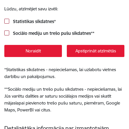
Lūdzu, atzīmējiet savu izvēli:
Statistikas sīkdatnes
*
Sociālo mediju un trešo pušu sīkdatnes
**
Noraidīt
Apstiprināt atzīmētās
*
Statistikas sīkdatnes - nepieciešamas, lai uzlabotu vietnes
darbību un pakalpojumus.
**
Sociālo mediju un trešo pušu sīkdatnes - nepieciešamas, lai
Jūs varētu dalīties ar saturu sociālajos medijos vai skatīt
mājaslapai pievienoto trešo pušu saturu, piemēram, Google
Maps, PowerBI vai citus.
Detalizētāka informācija par izmantotajām