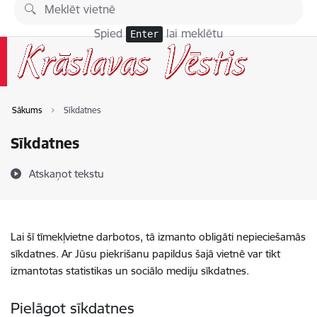
Pāriet uz lapas saturu
Spied
lai meklētu
Enter
Sākums
Sīkdatnes
Sīkdatnes
Atskaņot tekstu
Lai šī tīmekļvietne darbotos, tā izmanto obligāti nepieciešamās
sīkdatnes. Ar Jūsu piekrišanu papildus šajā vietnē var tikt
izmantotas statistikas un sociālo mediju sīkdatnes.
Pielāgot sīkdatnes