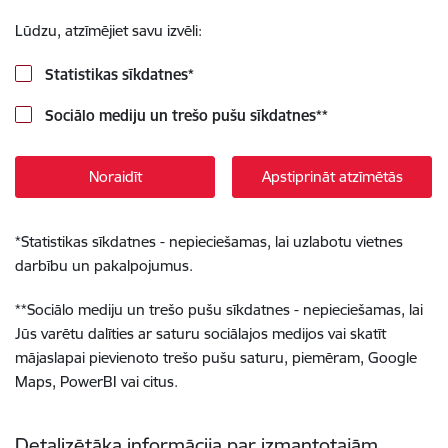
Lūdzu, atzīmējiet savu izvēli:
Statistikas sīkdatnes
*
Sociālo mediju un trešo pušu sīkdatnes
**
Noraidīt
Apstiprināt atzīmētās
*
Statistikas sīkdatnes - nepieciešamas, lai uzlabotu vietnes
darbību un pakalpojumus.
**
Sociālo mediju un trešo pušu sīkdatnes - nepieciešamas, lai
Jūs varētu dalīties ar saturu sociālajos medijos vai skatīt
mājaslapai pievienoto trešo pušu saturu, piemēram, Google
Maps, PowerBI vai citus.
Detalizētāka informācija par izmantotajām