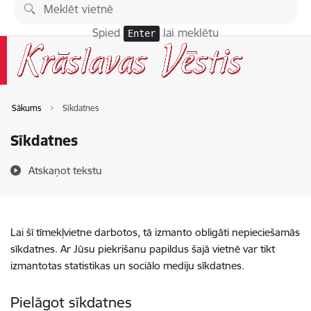
Pāriet uz lapas saturu
Spied
lai meklētu
Enter
Sākums
Sīkdatnes
Sīkdatnes
Atskaņot tekstu
Lai šī tīmekļvietne darbotos, tā izmanto obligāti nepieciešamās
sīkdatnes. Ar Jūsu piekrišanu papildus šajā vietnē var tikt
izmantotas statistikas un sociālo mediju sīkdatnes.
Pielāgot sīkdatnes