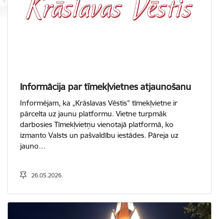
Informācija par tīmekļvietnes atjaunošanu
Informējam, ka „Krāslavas Vēstis” tīmekļvietne ir
pārcelta uz jaunu platformu. Vietne turpmāk
darbosies Tīmekļvietņu vienotajā platformā, ko
izmanto Valsts un pašvaldību iestādes. Pāreja uz
jauno…
26.05.2026.