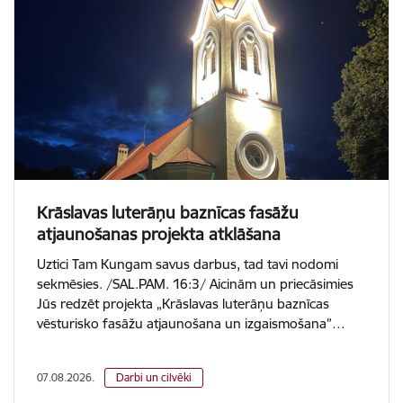
Krāslavas luterāņu baznīcas fasāžu
atjaunošanas projekta atklāšana
Uztici Tam Kungam savus darbus, tad tavi nodomi
sekmēsies. /SAL.PAM. 16:3/ Aicinām un priecāsimies
Jūs redzēt projekta „Krāslavas luterāņu baznīcas
vēsturisko fasāžu atjaunošana un izgaismošana”…
07.08.2026.
Darbi un cilvēki