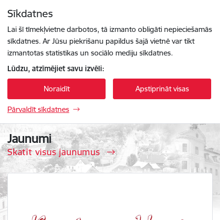
Pāriet uz lapas saturu
Sīkdatnes
Spied
lai meklētu
Enter
Lai šī tīmekļvietne darbotos, tā izmanto obligāti nepieciešamās
sīkdatnes. Ar Jūsu piekrišanu papildus šajā vietnē var tikt
izmantotas statistikas un sociālo mediju sīkdatnes.
Lūdzu, atzīmējiet savu izvēli:
Noraidīt
Apstiprināt visas
Pārvaldīt sīkdatnes
Krāslavas vēstis
Jaunumi
Skatīt visus jaunumus