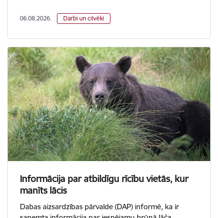
06.08.2026.
Darbi un cilvēki
Informācija par atbildīgu rīcību vietās, kur
manīts lācis
Dabas aizsardzības pārvalde (DAP) informē, ka ir
saņemta informācija par iespējamu brūnā lāča