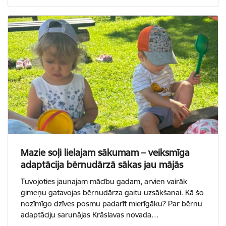
Mazie soļi lielajam sākumam – veiksmīga
adaptācija bērnudārzā sākas jau mājās
Tuvojoties jaunajam mācību gadam, arvien vairāk
ģimeņu gatavojas bērnudārza gaitu uzsākšanai. Kā šo
nozīmīgo dzīves posmu padarīt mierīgāku? Par bērnu
adaptāciju sarunājas Krāslavas novada…