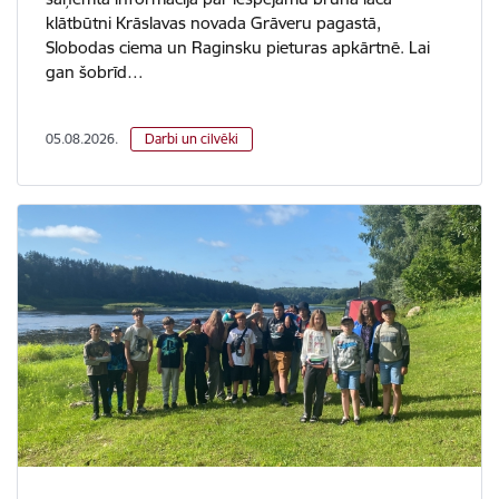
klātbūtni Krāslavas novada Grāveru pagastā,
Slobodas ciema un Raginsku pieturas apkārtnē. Lai
gan šobrīd…
05.08.2026.
Darbi un cilvēki