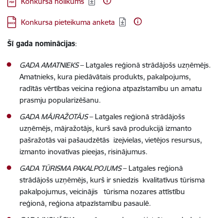
Konkursa nolikums
Lejupielādēt:
Konkursa pieteikuma anketa
Šī gada nominācijas
:
GADA AMATNIEKS
– Latgales reģionā strādājošs uzņēmējs.
Amatnieks, kura piedāvātais produkts, pakalpojums,
radītās vērtības veicina reģiona atpazīstamību un amatu
prasmju popularizēšanu.
GADA MĀJRAŽOTĀJS
– Latgales reģionā strādājošs
uzņēmējs, mājražotājs, kurš savā produkcijā izmanto
pašražotās vai pašaudzētās izejvielas, vietējos resursus,
izmanto inovatīvas pieejas, risinājumus.
GADA TŪRISMA PAKALPOJUMS
– Latgales reģionā
strādājošs uzņēmējs, kurš ir sniedzis kvalitatīvus tūrisma
pakalpojumus, veicinājis tūrisma nozares attīstību
reģionā, reģiona atpazīstamību pasaulē.