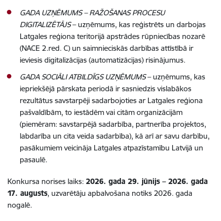
GADA UZŅĒMUMS – RAŽOŠANAS PROCESU
DIGITALIZĒTĀJS
– uzņēmums, kas reģistrēts un darbojas
Latgales reģiona teritorijā apstrādes rūpniecības nozarē
(NACE 2.red. C) un saimnieciskās darbības attīstībā ir
ieviesis digitalizācijas (automatizācijas) risinājumus.
GADA SOCIĀLI ATBILDĪGS UZŅĒMUMS
– uzņēmums, kas
iepriekšējā pārskata periodā ir sasniedzis vislabākos
rezultātus savstarpēji sadarbojoties ar Latgales reģiona
pašvaldībām, to iestādēm vai citām organizācijām
(piemēram: savstarpējā sadarbība, partnerība projektos,
labdarība un cita veida sadarbība), kā arī ar savu darbību,
pasākumiem veicināja Latgales atpazīstamību Latvijā un
pasaulē.
Konkursa norises laiks:
2026. gada 29. jūnijs – 2026. gada
17. augusts
, uzvarētāju apbalvošana notiks 2026. gada
nogalē.