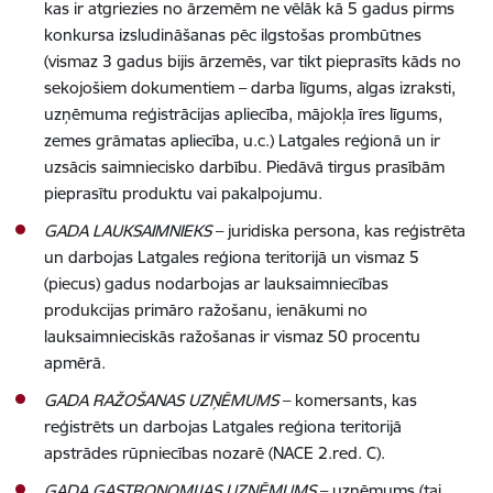
kas ir atgriezies no ārzemēm ne vēlāk kā 5 gadus pirms
konkursa izsludināšanas pēc ilgstošas prombūtnes
(vismaz 3 gadus bijis ārzemēs, var tikt pieprasīts kāds no
sekojošiem dokumentiem – darba līgums, algas izraksti,
uzņēmuma reģistrācijas apliecība, mājokļa īres līgums,
zemes grāmatas apliecība, u.c.) Latgales reģionā un ir
uzsācis saimniecisko darbību. Piedāvā tirgus prasībām
pieprasītu produktu vai pakalpojumu.
GADA LAUKSAIMNIEKS
– juridiska persona, kas reģistrēta
un darbojas Latgales reģiona teritorijā un vismaz 5
(piecus) gadus nodarbojas ar lauksaimniecības
produkcijas primāro ražošanu, ienākumi no
lauksaimnieciskās ražošanas ir vismaz 50 procentu
apmērā.
GADA RAŽOŠANAS UZŅĒMUMS
– komersants, kas
reģistrēts un darbojas Latgales reģiona teritorijā
apstrādes rūpniecības nozarē (NACE 2.red. C).
GADA GASTRONOMIJAS UZŅĒMUMS
– uzņēmums (tai