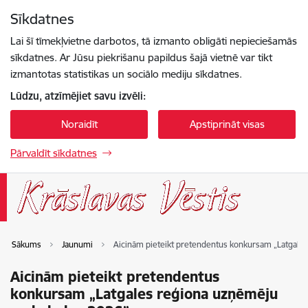
Pāriet uz lapas saturu
Sīkdatnes
Spied
lai meklētu
Enter
Lai šī tīmekļvietne darbotos, tā izmanto obligāti nepieciešamās
sīkdatnes. Ar Jūsu piekrišanu papildus šajā vietnē var tikt
izmantotas statistikas un sociālo mediju sīkdatnes.
Lūdzu, atzīmējiet savu izvēli:
Noraidīt
Apstiprināt visas
Pārvaldīt sīkdatnes
Sākums
Jaunumi
Aicinām pieteikt pretendentus konkursam „Latgale
Aicinām pieteikt pretendentus
konkursam „Latgales reģiona uzņēmēju