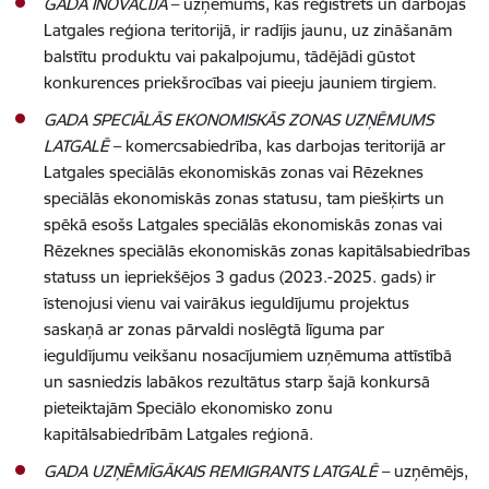
GADA INOVĀCIJA
– uzņēmums, kas reģistrēts un darbojas
Latgales reģiona teritorijā, ir radījis jaunu, uz zināšanām
balstītu produktu vai pakalpojumu, tādējādi gūstot
konkurences priekšrocības vai pieeju jauniem tirgiem.
GADA SPECIĀLĀS EKONOMISKĀS ZONAS UZŅĒMUMS
LATGALĒ
– komercsabiedrība, kas darbojas teritorijā ar
Latgales speciālās ekonomiskās zonas vai Rēzeknes
speciālās ekonomiskās zonas statusu, tam piešķirts un
spēkā esošs Latgales speciālās ekonomiskās zonas vai
Rēzeknes speciālās ekonomiskās zonas kapitālsabiedrības
statuss un iepriekšējos 3 gadus (2023.-2025. gads) ir
īstenojusi vienu vai vairākus ieguldījumu projektus
saskaņā ar zonas pārvaldi noslēgtā līguma par
ieguldījumu veikšanu nosacījumiem uzņēmuma attīstībā
un sasniedzis labākos rezultātus starp šajā konkursā
pieteiktajām Speciālo ekonomisko zonu
kapitālsabiedrībām Latgales reģionā.
GADA UZŅĒMĪGĀKAIS REMIGRANTS LATGALĒ
– uzņēmējs,