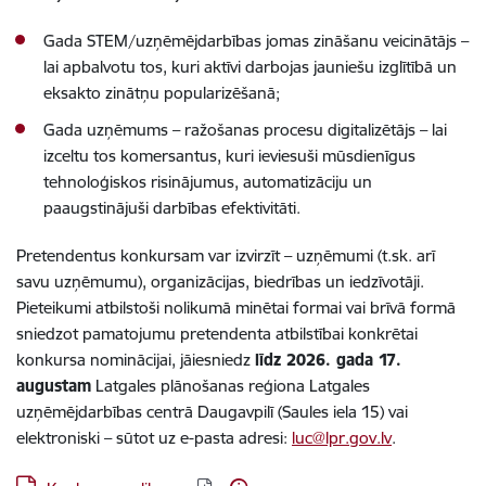
Gada STEM/uzņēmējdarbības jomas zināšanu veicinātājs –
lai apbalvotu tos, kuri aktīvi darbojas jauniešu izglītībā un
eksakto zinātņu popularizēšanā;
Gada uzņēmums – ražošanas procesu digitalizētājs – lai
izceltu tos komersantus, kuri ieviesuši mūsdienīgus
tehnoloģiskos risinājumus, automatizāciju un
paaugstinājuši darbības efektivitāti.
Pretendentus konkursam var izvirzīt – uzņēmumi (t.sk. arī
savu uzņēmumu), organizācijas, biedrības un iedzīvotāji.
Pieteikumi atbilstoši nolikumā minētai formai vai brīvā formā
sniedzot pamatojumu pretendenta atbilstībai konkrētai
konkursa nominācijai, jāiesniedz
līdz 2026. gada 17.
augustam
Latgales plānošanas reģiona Latgales
uzņēmējdarbības centrā Daugavpilī (Saules iela 15) vai
elektroniski – sūtot uz e-pasta adresi:
luc@lpr.gov.lv
.
Lejupielādēt: