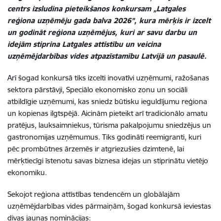
centrs izsludina pieteikšanos konkursam „Latgales
reģiona uzņēmēju gada balva 2026”, kura mērķis ir izcelt
un godināt reģiona uzņēmējus, kuri ar savu darbu un
idejām stiprina Latgales attīstību un veicina
uzņēmējdarbības vides atpazīstamību Latvijā un pasaulē.
Arī šogad konkursā tiks izcelti inovatīvi uzņēmumi, ražošanas
sektora pārstāvji, Speciālo ekonomisko zonu un sociāli
atbildīgie uzņēmumi, kas sniedz būtisku ieguldījumu reģiona
un kopienas ilgtspējā. Aicinām pieteikt arī tradicionālo amatu
pratējus, lauksaimniekus, tūrisma pakalpojumu sniedzējus un
gastronomijas uzņēmumus. Tiks godināti reemigranti, kuri
pēc prombūtnes ārzemēs ir atgriezušies dzimtenē, lai
mērķtiecīgi īstenotu savas biznesa idejas un stiprinātu vietējo
ekonomiku.
Sekojot reģiona attīstības tendencēm un globālajām
uzņēmējdarbības vides pārmaiņām, šogad konkursā ieviestas
divas jaunas nominācijas: