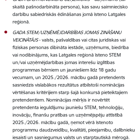
skaitā pašnodarbināta persona), kas savu saimniecisko
darbību sabiedriskās ēdināšanas jomā īsteno Latgales
reģionā.
GADA STEM/UZŅĒMĒJDARBĪBAS JOMAS ZINĀŠANU
VEICINĀTĀJS
- valsts, pašvaldības vai citas juridiskas vai
fiziskas personas dibināta iestāde, uzņēmums, biedrība
vai nodibinājums, kas Latgales reģionā īsteno STEM
un/vai uzņēmējdarbības jomas interešu izglītības
programmas bērniem un jauniešiem līdz 18 gadu
vecumam, un 2025./2026. mācību gadā pretendents
sasniedzis vislabākos rezultātus atbilstoši nominācijas
vērtēšanas kritērijiem starp šajā konkursā pieteiktajiem
pretendentiem. Nominācijas mērķis ir novērtēt
pretendenta ieguldījumu jauniešu STEM, tehnoloģiju,
inovāciju, finanšu pratības un uzņēmējspēju attīstībā
2025./2026. mācību gadā, ņemot vērā īstenoto
programmu daudzveidību, kvalitāti, pieejamību, dalībnieku
iesaisti un sasniegumus valsts un starptautiskā mērogā.