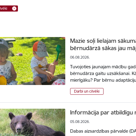
lvēki
Mazie soļi lielajam sāku
bērnudārzā sākas jau mā
06.08.2026.
Tuvojoties jaunajam mācību gad
bērnudārza gaitu uzsākšanai. K
mierīgāku? Par bērnu adaptācij
Darbi un cilvēki
Informācija par atbildīgu r
05.08.2026.
Dabas aizsardzības pārvalde (DA