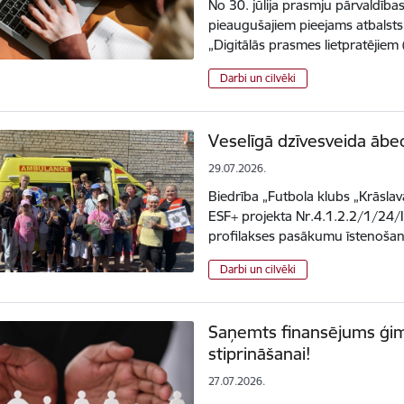
No 30. jūlija prasmju pārvaldība
pieaugušajiem pieejams atbalsts
„Digitālās prasmes lietpratējie
Darbi un cilvēki
Veselīgā dzīvesveida ābe
29.07.2026.
Biedrība „Futbola klubs „Krāsla
ESF+ projekta Nr.4.1.2.2/1/24/I
profilakses pasākumu īstenoša
Darbi un cilvēki
Saņemts finansējums ģim
stiprināšanai!
27.07.2026.