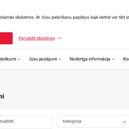
iešamās sīkdatnes. Ar Jūsu piekrišanu papildus šajā vietnē var tikt i
Pārvaldīt sīkdatnes
Notikumi
Jūsu jautājumi
Noderīga informācija
Ko
mi
ualitāti
Kategorija