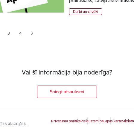
praktiskāks, Latvijā aktīvi attīs
Darbi un cilvēki
ana
3
4
jā lapa
pa
Lapa
Lapa
Vai šī informācija bija noderīga?
Sniegt atsauksmi
Privātuma politika
Piekļūstamība
Lapas karte
Sīkdatņ
ības aizsargātas.