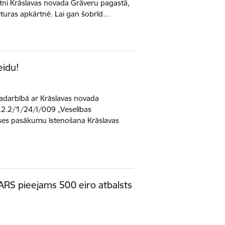
tni Krāslavas novada Grāveru pagastā,
turas apkārtnē. Lai gan šobrīd…
eidu!
adarbībā ar Krāslavas novada
1.2.2/1/24/I/009 „Veselības
kses pasākumu īstenošana Krāslavas
TARS pieejams 500 eiro atbalsts