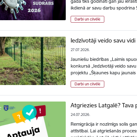
gadā tiks godināti gan jau ierast
ikdienā ar savu darbu spodrina 
Darbi un cilvēki
Iedzīvotāji veido savu vid
27.07.2026.
Jauniešu biedrības „Laimis spuor
konkursā „Iedzīvotāji veido savu
projektu „Šķaunes kapu jaunais
Darbi un cilvēki
Atgriezies Latgalē? Tava p
24.07.2026.
Remigrācija ir nozīmīgs solis g
attīstībai. Lai atgriešanās proc