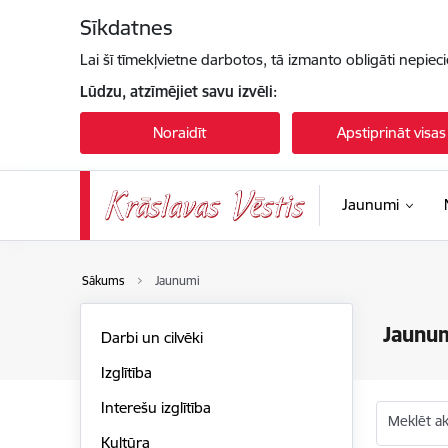
Pāriet uz lapas saturu
Sīkdatnes
Lai šī tīmekļvietne darbotos, tā izmanto obligāti nepiec
Lūdzu, atzīmējiet savu izvēli:
Noraidīt
Apstiprināt visas
Jaunumi
Sākums
Jaunumi
Jaunu
Darbi un cilvēki
Izglītība
Interešu izglītība
Meklēt akt
Kultūra