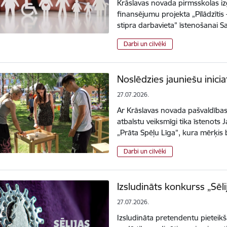
Krāslavas novada pirmsskolas izgl
finansējumu projekta „Pīlādzīti
stipra darbavieta” īstenošanai S
Darbi un cilvēki
Noslēdzies jauniešu inicia
27.07.2026.
Ar Krāslavas novada pašvaldības
atbalstu veiksmīgi tika īstenots
„Prāta Spēļu Līga”, kura mērķis 
Darbi un cilvēki
Izsludināts konkurss „Sēl
27.07.2026.
Izsludināta pretendentu pieteik