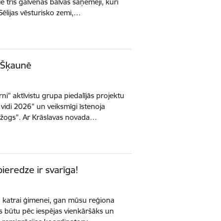
ie trīs galvenās balvas saņēmēji, kuri
Sēlijas vēsturisko zemi,…
i Šķaunē
ni” aktīvistu grupa piedalījās projektu
 vidi 2026” un veiksmīgi īstenoja
 žogs”. Ar Krāslavas novada…
ieredze ir svarīga!
an katrai ģimenei, gan mūsu reģiona
ess būtu pēc iespējas vienkāršāks un