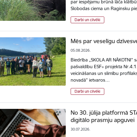
par iespējamu brūnā lāča klātbū
Slobodas ciema un Raginsku pie
Darbi un cilvēki
Mēs par veselīgu dzīvesv
05.08.2026.
Biedrība „SKOLA AR NĀKOTNI” s
pašvaldību ESF+ projekta Nr.4.
veicināšanas un slimību profila
novadā” ietvaros…
Darbi un cilvēki
No 30. jūlija platformā S
digitālo prasmju apguvei
30.07.2026.