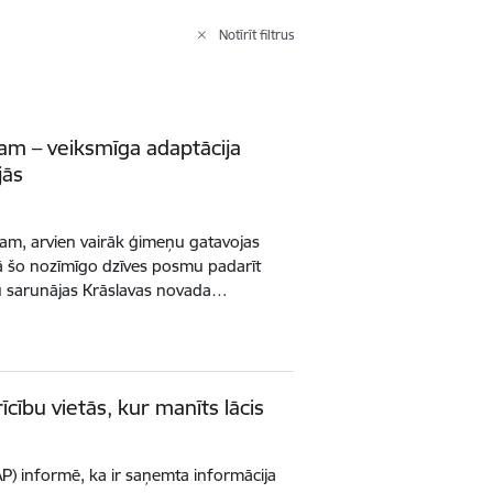
Notīrīt filtrus
mam – veiksmīga adaptācija
jās
am, arvien vairāk ģimeņu gatavojas
ā šo nozīmīgo dzīves posmu padarīt
u sarunājas Krāslavas novada…
īcību vietās, kur manīts lācis
P) informē, ka ir saņemta informācija