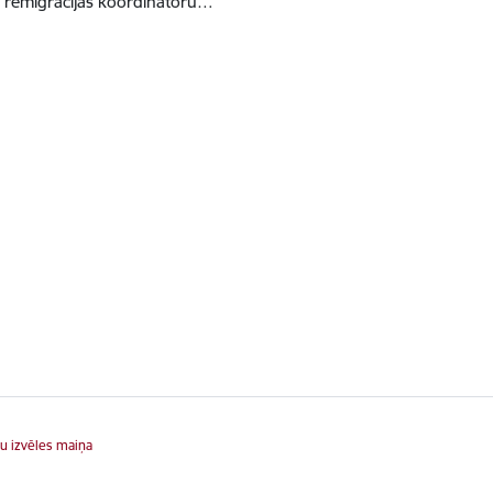
tās remigrācijas koordinatoru…
u izvēles maiņa