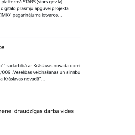
s platformā STARS (stars.gov.lv)
 digitālo prasmju apguvei projekta
m (IMK)” pagarinājuma ietvaros…
ce
va”” sadarbībā ar Krāslavas novada domi
/009 „Veselības veicināšanas un slimību
na Krāslavas novadā”…
enei draudzīgas darba vides