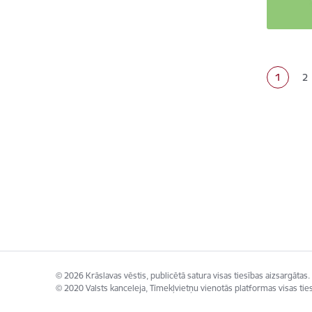
Lapoš
1
2
Pašreizē
La
© 2026 Krāslavas vēstis, publicētā satura visas tiesības aizsargātas.
© 2020 Valsts kanceleja, Tīmekļvietņu vienotās platformas visas ties