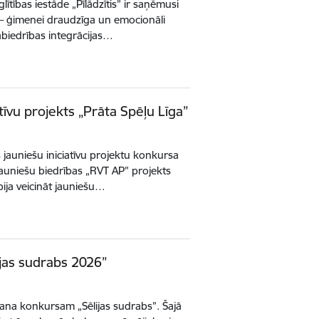
ītības iestāde „Pīlādzītis” ir saņēmusi
s – ģimenei draudzīga un emocionāli
abiedrības integrācijas…
tīvu projekts „Prāta Spēļu Līga”
 jauniešu iniciatīvu projektu konkursa
 Jauniešu biedrības „RVT AP” projekts
bija veicināt jauniešu…
ijas sudrabs 2026”
šana konkursam „Sēlijas sudrabs”. Šajā