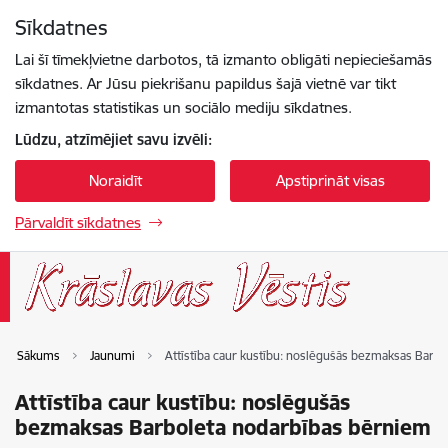
Pāriet uz lapas saturu
Sīkdatnes
Spied
lai meklētu
Enter
Lai šī tīmekļvietne darbotos, tā izmanto obligāti nepieciešamās
sīkdatnes. Ar Jūsu piekrišanu papildus šajā vietnē var tikt
izmantotas statistikas un sociālo mediju sīkdatnes.
Lūdzu, atzīmējiet savu izvēli:
Noraidīt
Apstiprināt visas
Pārvaldīt sīkdatnes
Sākums
Jaunumi
Attīstība caur kustību: noslēgušās bezmaksas Barb
Attīstība caur kustību: noslēgušās
bezmaksas Barboleta nodarbības bērniem