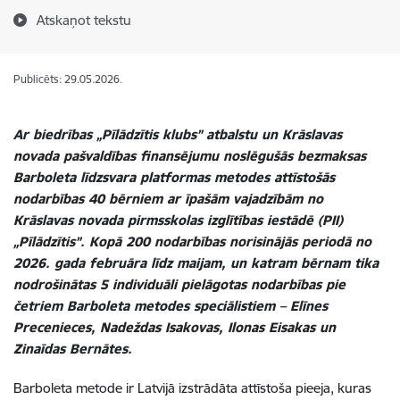
Atskaņot tekstu
Publicēts: 29.05.2026.
Ar biedrības „Pīlādzītis klubs” atbalstu un Krāslavas
novada pašvaldības finansējumu noslēgušās bezmaksas
Barboleta līdzsvara platformas metodes attīstošās
nodarbības 40 bērniem ar īpašām vajadzībām no
Krāslavas novada pirmsskolas izglītības iestādē (PII)
„Pīlādzītis”. Kopā 200 nodarbības norisinājās periodā no
2026. gada februāra līdz maijam, un katram bērnam tika
nodrošinātas 5 individuāli pielāgotas nodarbības pie
četriem Barboleta metodes speciālistiem – Elīnes
Precenieces, Nadeždas Isakovas, Ilonas Eisakas un
Zinaīdas Bernātes.
Barboleta metode ir Latvijā izstrādāta attīstoša pieeja, kuras