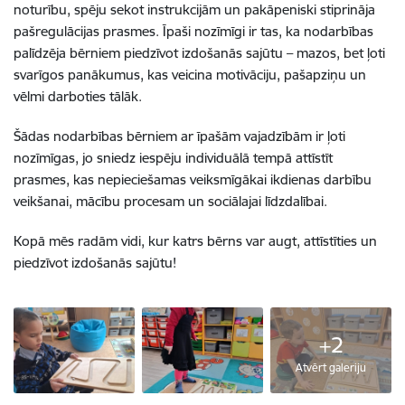
noturību, spēju sekot instrukcijām un pakāpeniski stiprināja
pašregulācijas prasmes. Īpaši nozīmīgi ir tas, ka nodarbības
palīdzēja bērniem piedzīvot izdošanās sajūtu – mazos, bet ļoti
svarīgos panākumus, kas veicina motivāciju, pašapziņu un
vēlmi darboties tālāk.
Šādas nodarbības bērniem ar īpašām vajadzībām ir ļoti
nozīmīgas, jo sniedz iespēju individuālā tempā attīstīt
prasmes, kas nepieciešamas veiksmīgākai ikdienas darbību
veikšanai, mācību procesam un sociālajai līdzdalībai.
Kopā mēs radām vidi, kur katrs bērns var augt, attīstīties un
piedzīvot izdošanās sajūtu!
+2
Atvērt galeriju