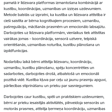
pamatā ir līdzsvara platformas izmantošana kombinācijā ar
kustību, koordinācijas, uzmanības un izziņas uzdevumiem.
Metode balstās uz izpratni, ka kustība un līdzsvara attīstība ir
cieši saistīta ar bērna kognitīvajiem procesiem, uzmanību,
pašregulāciju, mācīšanās prasmēm un emocionālo labsajūtu.
Darbojoties uz līdzsvara platformām, vienlaikus tiek attīstītas
vairākas jomas – koordinācija, sensorā uztvere, telpiskā
orientēšanās, uzmanības noturība, kustību plānošana un
izpildfunkcijas.
Nodarbību laikā bērni attīstīja līdzsvaru, koordināciju,
uzmanību, kustību plānošanu, spēju koncentrēties un
sadarboties, darbojoties drošā, atbalstošā un emocionāli
pozitīvā vidē. Kustība kļuva par ceļu uz jaunu prasmju apguvi,
pārliecības stiprināšanu un prieku par sasniegumiem.
Darbojoties caur kustību, spēli un praktiskiem uzdevumiem,
bērni ar prieku iesaistījās aktivitātēs, pilnveidoja sensorās un
motorās prasmes, attīstīja ķermeņa koordināciju, uzmanības