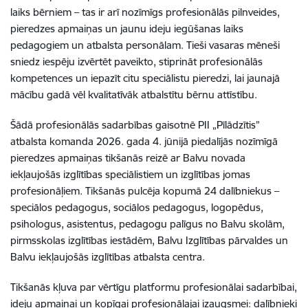
laiks bērniem – tas ir arī nozīmīgs profesionālās pilnveides,
pieredzes apmaiņas un jaunu ideju iegūšanas laiks
pedagogiem un atbalsta personālam. Tieši vasaras mēneši
sniedz iespēju izvērtēt paveikto, stiprināt profesionālās
kompetences un iepazīt citu speciālistu pieredzi, lai jaunajā
mācību gadā vēl kvalitatīvāk atbalstītu bērnu attīstību.
Šādā profesionālās sadarbības gaisotnē PII „Pīlādzītis”
atbalsta komanda 2026. gada 4. jūnijā piedalījās nozīmīgā
pieredzes apmaiņas tikšanās reizē ar Balvu novada
iekļaujošās izglītības speciālistiem un izglītības jomas
profesionāļiem. Tikšanās pulcēja kopumā 24 dalībniekus –
speciālos pedagogus, sociālos pedagogus, logopēdus,
psihologus, asistentus, pedagogu palīgus no Balvu skolām,
pirmsskolas izglītības iestādēm, Balvu Izglītības pārvaldes un
Balvu iekļaujošās izglītības atbalsta centra.
Tikšanās kļuva par vērtīgu platformu profesionālai sadarbībai,
ideju apmaiņai un kopīgai profesionālajai izaugsmei: dalībnieki