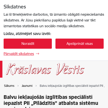
Pāriet uz lapas saturu
Sīkdatnes
Spied
lai meklētu
Enter
Lai šī tīmekļvietne darbotos, tā izmanto obligāti nepieciešamās
sīkdatnes. Ar Jūsu piekrišanu papildus šajā vietnē var tikt
izmantotas statistikas un sociālo mediju sīkdatnes.
Lūdzu, atzīmējiet savu izvēli:
Noraidīt
Apstiprināt visas
Pārvaldīt sīkdatnes
Sākums
Jaunumi
Balvu iekļaujošās izglītības speciālisti iepazīst PII „
Balvu iekļaujošās izglītības speciālisti
iepazīst PII „Pīlādzītis” atbalsta sistēmu