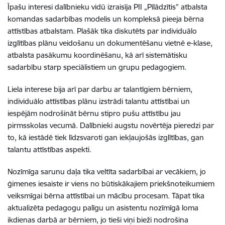
Īpašu interesi dalībnieku vidū izraisīja PII „Pīlādzītis” atbalsta
komandas sadarbības modelis un kompleksā pieeja bērna
attīstības atbalstam. Plašāk tika diskutēts par individuālo
izglītības plānu veidošanu un dokumentēšanu vietnē e-klase,
atbalsta pasākumu koordinēšanu, kā arī sistemātisku
sadarbību starp speciālistiem un grupu pedagogiem.
Liela interese bija arī par darbu ar talantīgiem bērniem,
individuālo attīstības plānu izstrādi talantu attīstībai un
iespējām nodrošināt bērnu stipro pušu attīstību jau
pirmsskolas vecumā. Dalībnieki augstu novērtēja pieredzi par
to, kā iestādē tiek līdzsvaroti gan iekļaujošās izglītības, gan
talantu attīstības aspekti.
Nozīmīga sarunu daļa tika veltīta sadarbībai ar vecākiem, jo
ģimenes iesaiste ir viens no būtiskākajiem priekšnoteikumiem
veiksmīgai bērna attīstībai un mācību procesam. Tāpat tika
aktualizēta pedagogu palīgu un asistentu nozīmīgā loma
ikdienas darbā ar bērniem, jo tieši viņi bieži nodrošina