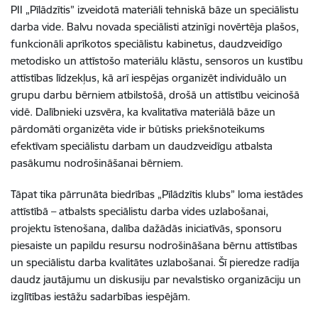
PII „Pīlādzītis” izveidotā materiāli tehniskā bāze un speciālistu
darba vide. Balvu novada speciālisti atzinīgi novērtēja plašos,
funkcionāli aprīkotos speciālistu kabinetus, daudzveidīgo
metodisko un attīstošo materiālu klāstu, sensoros un kustību
attīstības līdzekļus, kā arī iespējas organizēt individuālo un
grupu darbu bērniem atbilstošā, drošā un attīstību veicinošā
vidē. Dalībnieki uzsvēra, ka kvalitatīva materiālā bāze un
pārdomāti organizēta vide ir būtisks priekšnoteikums
efektīvam speciālistu darbam un daudzveidīgu atbalsta
pasākumu nodrošināšanai bērniem.
Tāpat tika pārrunāta biedrības „Pīlādzītis klubs” loma iestādes
attīstībā – atbalsts speciālistu darba vides uzlabošanai,
projektu īstenošana, dalība dažādās iniciatīvās, sponsoru
piesaiste un papildu resursu nodrošināšana bērnu attīstības
un speciālistu darba kvalitātes uzlabošanai. Šī pieredze radīja
daudz jautājumu un diskusiju par nevalstisko organizāciju un
izglītības iestāžu sadarbības iespējām.