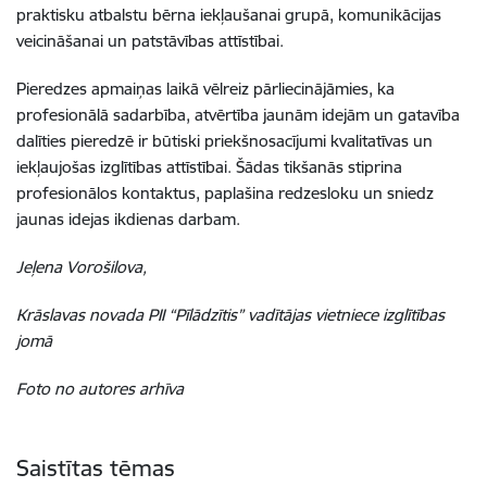
praktisku atbalstu bērna iekļaušanai grupā, komunikācijas
veicināšanai un patstāvības attīstībai.
Pieredzes apmaiņas laikā vēlreiz pārliecinājāmies, ka
profesionālā sadarbība, atvērtība jaunām idejām un gatavība
dalīties pieredzē ir būtiski priekšnosacījumi kvalitatīvas un
iekļaujošas izglītības attīstībai. Šādas tikšanās stiprina
profesionālos kontaktus, paplašina redzesloku un sniedz
jaunas idejas ikdienas darbam.
Jeļena Vorošilova,
Krāslavas novada PII “Pīlādzītis” vadītājas vietniece izglītības
jomā
Foto no autores arhīva
Saistītas tēmas