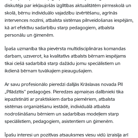
diskutēja par iekļaujošās izglītības aktualitātēm pirmsskolā un
skolā, bērnu individuālo vajadzību izvērtēšanu, agrīnās
intervences nozīmi, atbalsta sistēmas pilnveidošanas iespējām,
kā arī efektīvu sadarbību starp pedagogiem, atbalsta
personālu un ģimenēm.
Īpaša uzmanība tika pievērsta multidisciplināras komandas
darbam, uzsverot, ka kvalitatīvs atbalsts bērnam iespējams
tikai ciešā sadarbībā starp dažādu jomu speciālistiem un
ikdienā bērnam tuvākajiem pieaugušajiem.
Ar savu profesionālo pieredzi dalījās Krāslavas novada PII
„Pīlādzītis” pedagoģes. Pieredzes apmaiņas dalībnieki tika
iepazīstināti ar praktiskiem darba piemēriem, atbalsta
sistēmas organizēšanu iestādē, individuālā atbalsta
nodrošināšanu bērniem un sadarbības modeļiem starp
speciālistiem, pedagogiem, asistentiem un ģimenēm.
Īpašu interesi un pozitīvas atsauksmes viesu vidū izraisīja arī