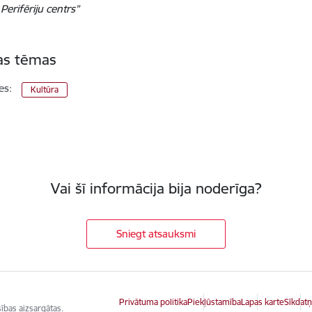
Perifēriju centrs”
tas tēmas
es:
Kultūra
Vai šī informācija bija noderīga?
Sniegt atsauksmi
Privātuma politika
Piekļūstamība
Lapas karte
Sīkdatņ
ības aizsargātas.