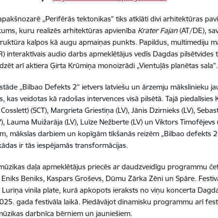
 apakšnozarē „Perifērās tektonikas” tiks atklāti divi arhitektūras p
kums, kuru realizēs arhitektūras apvienība
Krater Fajan
(AT/DE), sa
truktūra kalpos kā augu apmaiņas punkts. Papildus, multimediju m
R) interaktīvais audio darbs apmeklētājus vedīs Dagdas pilsētvides 
dzēt arī aktiera Ģirta Krūmiņa monoizrādi „Vientuļās planētas sala”
stāde „Bilbao Defekts 2” ietvers latviešu un ārzemju mākslinieku j
as, kas veidotas kā radošas intervences visā pilsētā. Tajā piedalīsies 
Cosslett) (SCT), Margrieta Griestiņa (LV), Jānis Dzirnieks (LV), Sebas
V), Lauma Muižarāja (LV), Luīze Nežberte (LV) un Viktors Timofējevs 
jām, mākslas darbiem un kopīgām tikšanās reizēm „Bilbao defekts 
kādas ir tās iespējamās transformācijas.
 mūzikas daļa apmeklētājus priecēs ar daudzveidīgu programmu čet
Eniks Beniks, Kaspars Groševs, Dūmu Zārka Zēni un Spāre. Festivāl
 Luriņa vinila plate, kurā apkopots ieraksts no viņu koncerta Dagd
025. gada festivāla laikā. Piedāvājot dinamisku programmu arī fest
mūzikas darbnīca bērniem un jauniešiem.