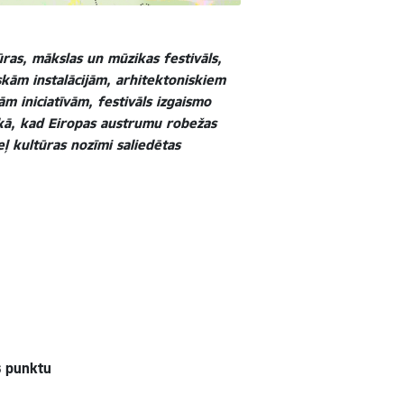
ūras, mākslas un mūzikas festivāls,
iskām instalācijām, arhitektoniskiem
 iniciatīvām, festivāls izgaismo
aikā, kad Eiropas austrumu robežas
eļ kultūras nozīmi saliedētas
s punktu