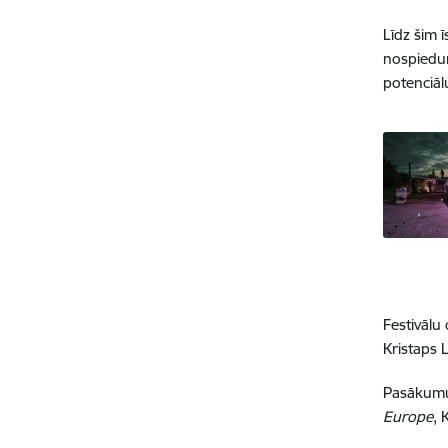
Līdz šim ī
nospiedum
potenciāl
Festivālu 
Kristaps 
Pasākumu 
Europe
, 