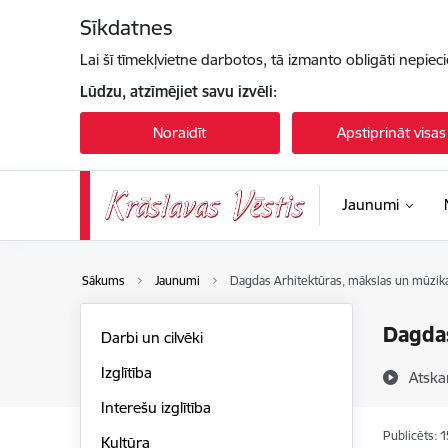
Pāriet uz lapas saturu
Sīkdatnes
Lai šī tīmekļvietne darbotos, tā izmanto obligāti nepiec
Lūdzu, atzīmējiet savu izvēli:
Noraidīt
Apstiprināt visas
Jaunumi
Sākums
Jaunumi
Dagdas Arhitektūras, mākslas un mūzika
Dagdas
Darbi un cilvēki
Izglītība
Atska
Interešu izglītība
Publicēts: 
Kultūra