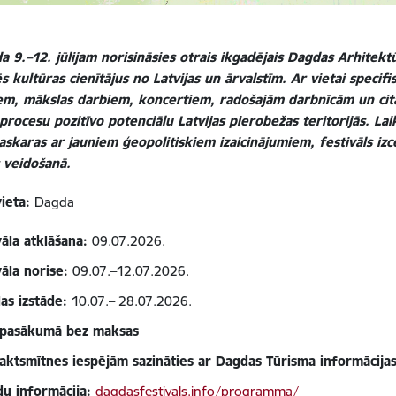
a 9.–12. jūlijam norisināsies otrais ikgadējais Dagdas Arhitekt
s kultūras cienītājus no Latvijas un ārvalstīm. Ar vietai specif
iem, mākslas darbiem, koncertiem, radošajām darbnīcām un citām
procesu pozitīvo potenciālu Latvijas pierobežas teritorijās. L
askaras ar jauniem ģeopolitiskiem izaicinājumiem, festivāls izc
 veidošanā.
vieta:
Dagda
vāla atklāšana:
09.07.2026.
vāla norise:
09.07.–12.07.2026.
as izstāde:
10.07.– 28.07.2026.
 pasākumā bez maksas
aktsmītnes iespējām sazināties ar Dagdas Tūrisma informācija
du informācija:
dagdasfestivals.info/programma/