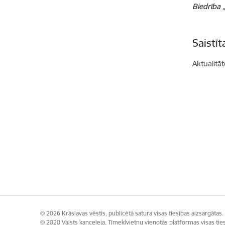
Biedrība „
Saistī
Aktualitāt
© 2026 Krāslavas vēstis, publicētā satura visas tiesības aizsargātas.
© 2020 Valsts kanceleja, Tīmekļvietņu vienotās platformas visas ties