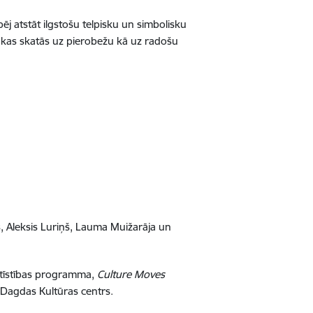
pēj atstāt ilgstošu telpisku un simbolisku
, kas skatās uz pierobežu kā uz radošu
eks, Aleksis Luriņš, Lauma Muižarāja un
attīstības programma,
Culture Moves
 Dagdas Kultūras centrs.