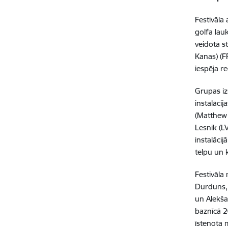
Festivāla
golfa lau
veidotā s
Kanas) (F
iespēja re
Grupas iz
instalācij
(Matthew 
Lesnik (L
instalāci
telpu un 
Festivāla
Durduns, 
un Alekša
baznīcā 2
īstenota 