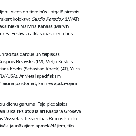
aviljoni. Viens no tiem būs Latgalē pirmais
vukārt kolektīva
Studio Paradox
(LV/AT)
ākslinieka Marvina Kanass (Marvin
tūrēs. Festivāla atklāšanas dienā būs
.
aunradītus darbus un telpiskas
Krišjānis Beļavskis (LV), Metjū Koslets
tians Koeks (Sebastian Koeck) (AT), Yuris
(LV/USA). Ar vietai specifiskām
2” aicina pārdomāt, kā mēs apdzīvojam
ru dienu garumā. Tajā piedalīsies
a laikā tiks atklāta arī Kaspara Groševa
as Vissvētās Trīsvienības Romas katoļu
ivāla jaunākajiem apmeklētājiem, tiks