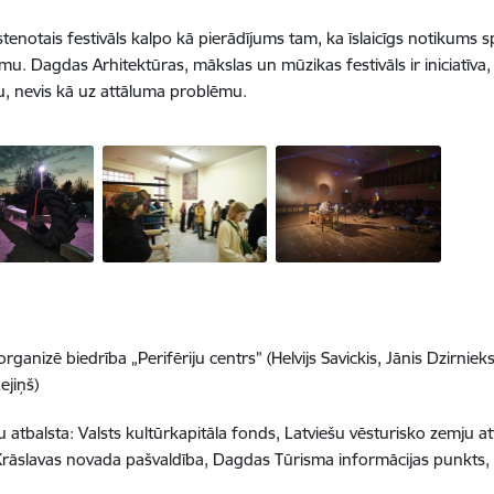
stenotais festivāls kalpo kā pierādījums tam, ka īslaicīgs notikums s
u. Dagdas Arhitektūras, mākslas un mūzikas festivāls ir iniciatīva
u, nevis kā uz attāluma problēmu.
organizē biedrība „Perifēriju centrs” (Helvijs Savickis, Jānis Dzirni
Lejiņš)
atbalsta: Valsts kultūrkapitāla fonds, Latviešu vēsturisko zemju 
Krāslavas novada pašvaldība, Dagdas Tūrisma informācijas punkts,