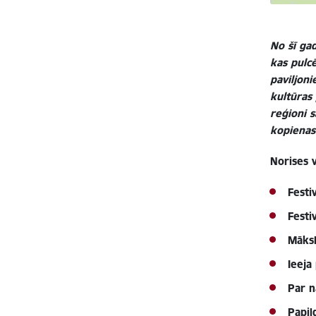
No šī gad
kas pulcē
paviljon
kultūras 
reģioni s
kopienas
Norises 
Festi
Festi
Māksl
Ieeja
Par n
Papil