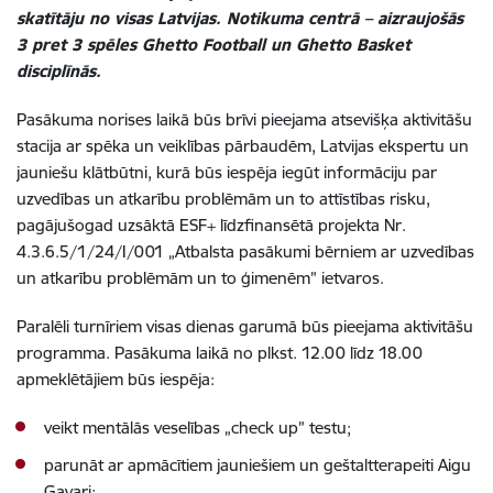
skatītāju no visas Latvijas. Notikuma centrā – aizraujošās
3 pret 3 spēles Ghetto Football un Ghetto Basket
disciplīnās.
Pasākuma norises laikā būs brīvi pieejama atsevišķa aktivitāšu
stacija ar spēka un veiklības pārbaudēm, Latvijas ekspertu un
jauniešu klātbūtni, kurā būs iespēja iegūt informāciju par
uzvedības un atkarību problēmām un to attīstības risku,
pagājušogad uzsāktā ESF+ līdzfinansētā projekta Nr.
4.3.6.5/1/24/I/001 „Atbalsta pasākumi bērniem ar uzvedības
un atkarību problēmām un to ģimenēm” ietvaros.
Paralēli turnīriem visas dienas garumā būs pieejama aktivitāšu
programma. Pasākuma laikā no plkst. 12.00 līdz 18.00
apmeklētājiem būs iespēja:
veikt mentālās veselības „check up” testu;
parunāt ar apmācītiem jauniešiem un geštaltterapeiti Aigu
Gavari;