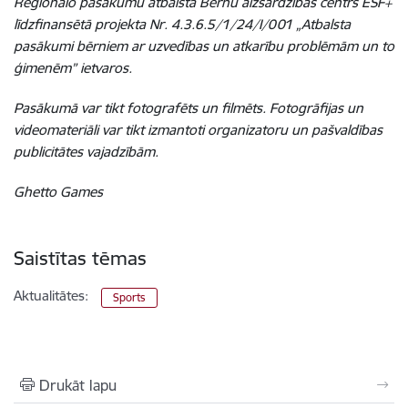
Reģionālo pasākumu atbalsta Bērnu aizsardzības centrs ESF+
līdzfinansētā projekta Nr. 4.3.6.5/1/24/I/001 „Atbalsta
pasākumi bērniem ar uzvedības un atkarību problēmām un to
ģimenēm” ietvaros.
Pasākumā var tikt fotografēts un filmēts. Fotogrāfijas un
videomateriāli var tikt izmantoti organizatoru un pašvaldības
publicitātes vajadzībām.
Ghetto Games
Saistītas tēmas
Aktualitātes:
Sports
Drukāt lapu