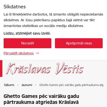
Pāriet uz lapas saturu
Sīkdatnes
Spied
lai meklētu
Enter
Lai šī tīmekļvietne darbotos, tā izmanto obligāti nepieciešamās
sīkdatnes. Ar Jūsu piekrišanu papildus šajā vietnē var tikt
izmantotas statistikas un sociālo mediju sīkdatnes.
Lūdzu, atzīmējiet savu izvēli:
Noraidīt
Apstiprināt visas
Pārvaldīt sīkdatnes
Sākums
Jaunumi
Ghetto Games pēc vairāku gadu pārtraukuma atgrie
Ghetto Games pēc vairāku gadu
pārtraukuma atgriežas Krāslavā