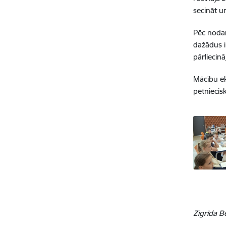
secināt u
Pēc nodarb
dažādus i
pārliecin
Mācību ek
pētniecis
Zigrīda 