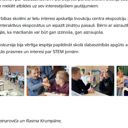
n meklēt atbildes uz sev interesējošiem jautājumiem.
ības skolēni ar lielu interesi apskatīja Inovāciju centra ekspozīciju 
nteraktīvus eksponātus un iepazīt zinātņu pasauli. Bērni ar aizraut
ājās, ka mācīšanās var būt gan izzinoša, gan aizraujoša.
skursija bija vērtīga iespēja papildināt skolā dabaszinībās apgūto a
kās prasmes un interesi par STEM jomām.
Beinaroviča un Rasma Krumpāne,