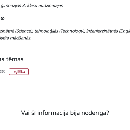
 ģimnāzijas 3. klašu audzinātājas
oto
zinātnē (Science), tehnoloģijās (Technology), inženierzinātnēs (Eng
lstīta mācīšanās.
tas tēmas
es:
Izglītība
Vai šī informācija bija noderīga?