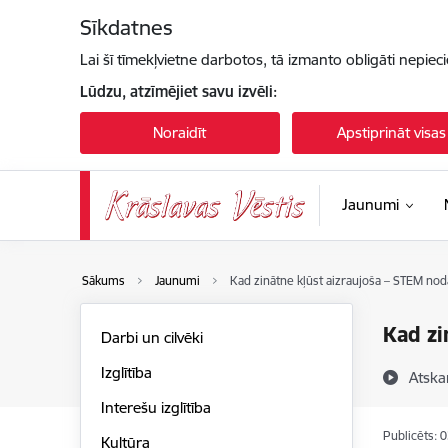
Pāriet uz lapas saturu
Sīkdatnes
Lai šī tīmekļvietne darbotos, tā izmanto obligāti nepiec
Lūdzu, atzīmējiet savu izvēli:
Noraidīt
Apstiprināt visas
Jaunumi
Sākums
Jaunumi
Kad zinātne kļūst aizraujoša – STEM no
Kad zi
Darbi un cilvēki
Izglītība
Atska
Interešu izglītība
Publicēts: 
Kultūra