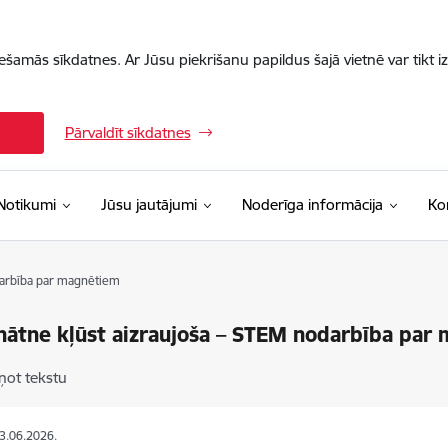
iešamās sīkdatnes. Ar Jūsu piekrišanu papildus šajā vietnē var tikt i
Pārvaldīt sīkdatnes
Notikumi
Jūsu jautājumi
Noderīga informācija
Ko
darbība par magnētiem
nātne kļūst aizraujoša – STEM nodarbība par
ņot tekstu
03.06.2026.