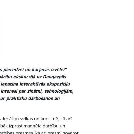
s pieredzei un karjeras izvēlei”
mācību ekskursijā uz Daugavpils
iepazina interaktīvās ekspozīciju
 interesi par zinātni, tehnoloģijām,
aur praktisku darbošanos un
eriāli pievelkas un kuri – nē, kā arī
labāk izprast magnēta darbību un
darbības prasmes, kā arī prasmi novērot,