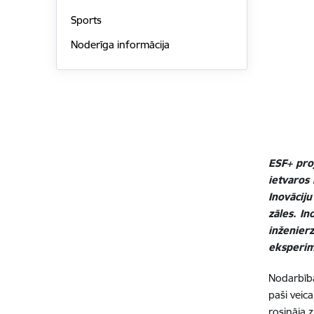
Sports
Noderīga informācija
ESF+ proj
ietvaros 
Inovāciju
zāles. In
inženier
eksperi
Nodarbība
paši veic
rosināja 