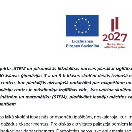
ekta „STEM un pilsoniskās līdzdalības norises plašākai izglītība
Krāslavas ģimnāzijas 3.a un 3.b klases skolēni devās izzinošā 
 centru, kur piedalījās aizraujošā nodarbībā par magnētiem un 
ovāciju centrs ir mūsdienīga izglītības vide, kas veicina skolēnu
zinātnēm un matemātiku (STEM), piedāvājot iespēju mācīties c
mentiem.
s laikā skolēni iepazinās ar magnētu īpašībām, noskaidroja, kuri mat
a dažādus eksperimentus. Praktiskās aktivitātes palīdzēja bērniem 
zinātkāri par dabaszinātnēm. Darbojoties pāros, skolēni attīstīja sa