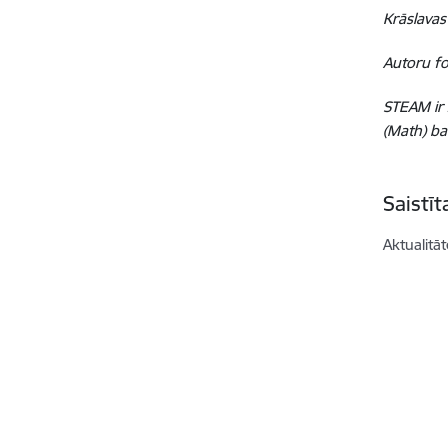
Krāslavas
Autoru f
STEAM ir 
(Math) ba
Saistī
Aktualitāt