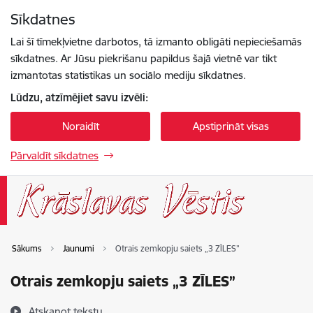
Pāriet uz lapas saturu
Sīkdatnes
Spied
lai meklētu
Enter
Lai šī tīmekļvietne darbotos, tā izmanto obligāti nepieciešamās
sīkdatnes. Ar Jūsu piekrišanu papildus šajā vietnē var tikt
izmantotas statistikas un sociālo mediju sīkdatnes.
Lūdzu, atzīmējiet savu izvēli:
Noraidīt
Apstiprināt visas
Pārvaldīt sīkdatnes
Sākums
Jaunumi
Otrais zemkopju saiets „3 ZĪLES”
Otrais zemkopju saiets „3 ZĪLES”
Atskaņot tekstu