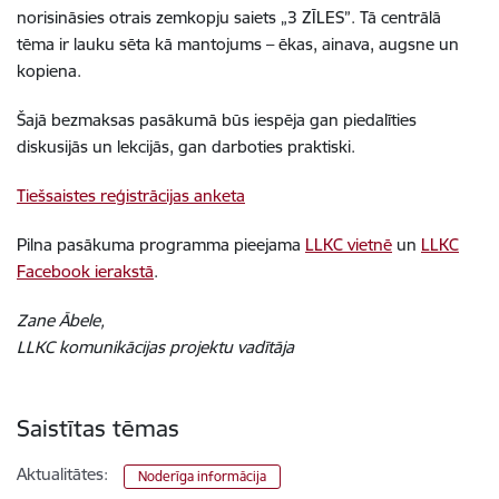
norisināsies otrais zemkopju saiets „3 ZĪLES”. Tā centrālā
tēma ir lauku sēta kā mantojums – ēkas, ainava, augsne un
kopiena.
Šajā bezmaksas pasākumā būs iespēja gan piedalīties
diskusijās un lekcijās, gan darboties praktiski.
Tiešsaistes reģistrācijas anketa
Pilna pasākuma programma pieejama
LLKC vietnē
un
LLKC
Facebook ierakstā
.
Zane Ābele,
LLKC komunikācijas projektu vadītāja
Saistītas tēmas
Aktualitātes:
Noderīga informācija