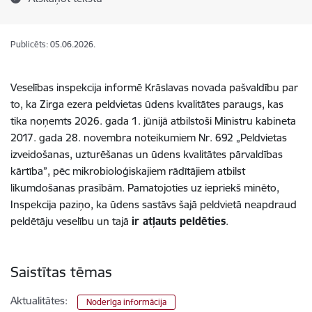
Publicēts: 05.06.2026.
Veselības inspekcija informē Krāslavas novada pašvaldību par
to, ka Zirga ezera peldvietas ūdens kvalitātes paraugs, kas
tika noņemts 2026. gada 1. jūnijā atbilstoši Ministru kabineta
2017. gada 28. novembra noteikumiem Nr. 692 „Peldvietas
izveidošanas, uzturēšanas un ūdens kvalitātes pārvaldības
kārtība”, pēc mikrobioloģiskajiem rādītājiem atbilst
likumdošanas prasībām. Pamatojoties uz iepriekš minēto,
Inspekcija paziņo, ka ūdens sastāvs šajā peldvietā neapdraud
peldētāju veselību un tajā
ir atļauts peldēties
.
Saistītas tēmas
Aktualitātes:
Noderīga informācija