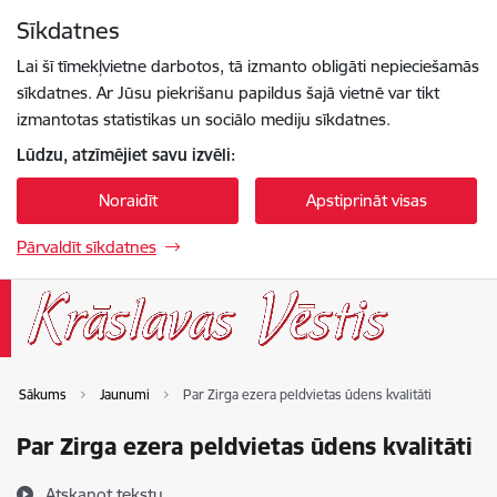
Pāriet uz lapas saturu
Sīkdatnes
Spied
lai meklētu
Enter
Lai šī tīmekļvietne darbotos, tā izmanto obligāti nepieciešamās
sīkdatnes. Ar Jūsu piekrišanu papildus šajā vietnē var tikt
izmantotas statistikas un sociālo mediju sīkdatnes.
Lūdzu, atzīmējiet savu izvēli:
Noraidīt
Apstiprināt visas
Pārvaldīt sīkdatnes
Sākums
Jaunumi
Par Zirga ezera peldvietas ūdens kvalitāti
Par Zirga ezera peldvietas ūdens kvalitāti
Atskaņot tekstu