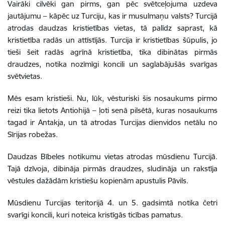
Vairāki cilvēki gan pirms, gan pēc svētceļojuma uzdeva
jautājumu – kāpēc uz Turciju, kas ir musulmaņu valsts? Turcijā
atrodas daudzas kristietības vietas, tā palīdz saprast, kā
kristietība radās un attīstījās. Turcija ir kristietības šūpulis, jo
tieši šeit radās agrīnā kristietība, tika dibinātas pirmās
draudzes, notika nozīmīgi koncili un saglabājušās svarīgas
svētvietas.
Mēs esam kristieši. Nu, lūk, vēsturiski šis nosaukums pirmo
reizi tika lietots Antiohijā – ļoti senā pilsētā, kuras nosaukums
tagad ir Antakja, un tā atrodas Turcijas dienvidos netālu no
Sīrijas robežas.
Daudzas Bībeles notikumu vietas atrodas mūsdienu Turcijā.
Tajā dzīvoja, dibināja pirmās draudzes, sludināja un rakstīja
vēstules dažādām kristiešu kopienām apustulis Pāvils.
Mūsdienu Turcijas teritorijā 4. un 5. gadsimtā notika četri
svarīgi koncili, kuri noteica kristīgās ticības pamatus.