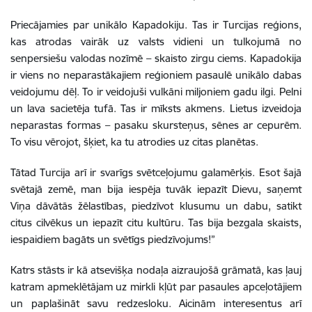
Priecājamies par unikālo Kapadokiju. Tas ir Turcijas reģions,
kas atrodas vairāk uz valsts vidieni un tulkojumā no
senpersiešu valodas nozīmē – skaisto zirgu ciems. Kapadokija
ir viens no neparastākajiem reģioniem pasaulē unikālo dabas
veidojumu dēļ. To ir veidojuši vulkāni miljoniem gadu ilgi. Pelni
un lava sacietēja tufā. Tas ir mīksts akmens. Lietus izveidoja
neparastas formas – pasaku skursteņus, sēnes ar cepurēm.
To visu vērojot, šķiet, ka tu atrodies uz citas planētas.
Tātad Turcija arī ir svarīgs svētceļojumu galamērķis. Esot šajā
svētajā zemē, man bija iespēja tuvāk iepazīt Dievu, saņemt
Viņa dāvātās žēlastības, piedzīvot klusumu un dabu, satikt
citus cilvēkus un iepazīt citu kultūru. Tas bija bezgala skaists,
iespaidiem bagāts un svētīgs piedzīvojums!”
Katrs stāsts ir kā atsevišķa nodaļa aizraujošā grāmatā, kas ļauj
katram apmeklētājam uz mirkli kļūt par pasaules apceļotājiem
un paplašināt savu redzesloku. Aicinām interesentus arī