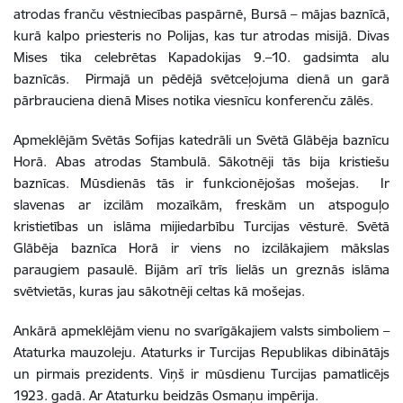
atrodas franču vēstniecības paspārnē, Bursā – mājas baznīcā,
kurā kalpo priesteris no Polijas, kas tur atrodas misijā. Divas
Mises tika celebrētas Kapadokijas 9.–10. gadsimta alu
baznīcās. Pirmajā un pēdējā svētceļojuma dienā un garā
pārbrauciena dienā Mises notika viesnīcu konferenču zālēs.
Apmeklējām Svētās Sofijas katedrāli un Svētā Glābēja baznīcu
Horā. Abas atrodas Stambulā. Sākotnēji tās bija kristiešu
baznīcas. Mūsdienās tās ir funkcionējošas mošejas. Ir
slavenas ar izcilām mozaīkām, freskām un atspoguļo
kristietības un islāma mijiedarbību Turcijas vēsturē. Svētā
Glābēja baznīca Horā ir viens no izcilākajiem mākslas
paraugiem pasaulē. Bijām arī trīs lielās un greznās islāma
svētvietās, kuras jau sākotnēji celtas kā mošejas.
Ankārā apmeklējām vienu no svarīgākajiem valsts simboliem –
Ataturka mauzoleju. Ataturks ir Turcijas Republikas dibinātājs
un pirmais prezidents. Viņš ir mūsdienu Turcijas pamatlicējs
1923. gadā. Ar Ataturku beidzās Osmaņu impērija.