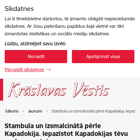
Pāriet uz lapas saturu
Sīkdatnes
Spied
lai meklētu
Enter
Lai šī tīmekļvietne darbotos, tā izmanto obligāti nepieciešamās
sīkdatnes. Ar Jūsu piekrišanu papildus šajā vietnē var tikt
izmantotas statistikas un sociālo mediju sīkdatnes.
Lūdzu, atzīmējiet savu izvēli:
Noraidīt
Apstiprināt visas
Pārvaldīt sīkdatnes
Sākums
Jaunumi
Stambula un izsmalcinātā pērle Kapadokija. Iepazīs
Stambula un izsmalcinātā pērle
Kapadokija. Iepazīstot Kapadokijas tēvu