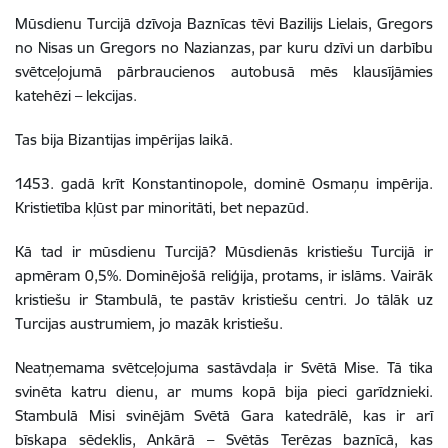
Mūsdienu Turcijā dzīvoja Baznīcas tēvi Bazilijs Lielais, Gregors
no Nisas un Gregors no Nazianzas, par kuru dzīvi un darbību
svētceļojumā pārbraucienos autobusā mēs klausījāmies
katehēzi – lekcijas.
Tas bija Bizantijas impērijas laikā.
1453. gadā krīt Konstantinopole, dominē Osmaņu impērija.
Kristietība kļūst par minoritāti, bet nepazūd.
Kā tad ir mūsdienu Turcijā? Mūsdienās kristiešu Turcijā ir
apmēram 0,5%. Dominējošā reliģija, protams, ir islāms. Vairāk
kristiešu ir Stambulā, te pastāv kristiešu centri. Jo tālāk uz
Turcijas austrumiem, jo mazāk kristiešu.
Neatņemama svētceļojuma sastāvdaļa ir Svētā Mise. Tā tika
svinēta katru dienu, ar mums kopā bija pieci garīdznieki.
Stambulā Misi svinējām Svētā Gara katedrālē, kas ir arī
bīskapa sēdeklis, Ankārā – Svētās Terēzas baznīcā, kas