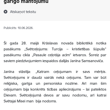
garīgo mantojumu
Atskaņot tekstu
Publicēts: 10.06.2026.
Šī gada 28. maijā Krāslavas novada bibliotēkā notika
pasākums „Svētceļojums: Turcija – kristietības šūpulis”
pasākumu cikla „Pasaule ceļotāja acīm” ietvaros. Šoreiz par
saviem piedzīvojumiem iespaidos dalījās Janīna Samsanoviča.
Janīna stāstīja: „Katram ceļojumam ir savs mērķis.
Svētceļojums ir daudz vairāk nekā ceļojums. Tam var būt
reliģiska, garīga un personiska nozīme. Arī man šim
ceļojumam bija konkrēts ticības apliecinājums – lai pateiktos
Dievam. Svētceļojumā devos ar savu nodomu, arī katrai
Svētajai Misei man bija nodoms.