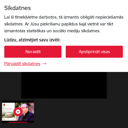
Pāriet uz lapas saturu
Sīkdatnes
1 / 1
Spied
lai meklētu
Enter
Lai šī tīmekļvietne darbotos, tā izmanto obligāti nepieciešamās
sīkdatnes. Ar Jūsu piekrišanu papildus šajā vietnē var tikt
izmantotas statistikas un sociālo mediju sīkdatnes.
Lūdzu, atzīmējiet savu izvēli:
Noraidīt
Apstiprināt visas
Pārvaldīt sīkdatnes