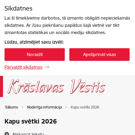
Pāriet uz lapas saturu
Sīkdatnes
Spied
lai meklētu
Enter
Lai šī tīmekļvietne darbotos, tā izmanto obligāti nepieciešamās
sīkdatnes. Ar Jūsu piekrišanu papildus šajā vietnē var tikt
izmantotas statistikas un sociālo mediju sīkdatnes.
Lūdzu, atzīmējiet savu izvēli:
Noraidīt
Apstiprināt visas
Pārvaldīt sīkdatnes
Sākums
Noderīga informācija
Kapu svētki 2026
Kapu svētki 2026
Atskaņot tekstu