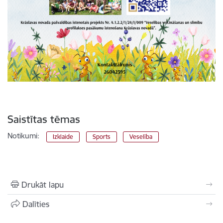
Saistītas tēmas
Notikumi:
Izklaide
Sports
Veselība
Drukāt lapu
Dalīties