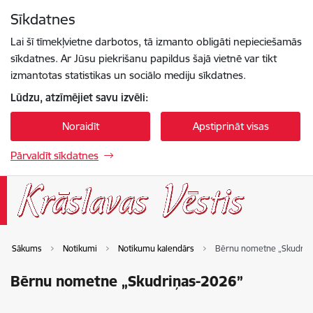
Pāriet uz lapas saturu
Sīkdatnes
Spied
lai meklētu
Enter
Lai šī tīmekļvietne darbotos, tā izmanto obligāti nepieciešamās
sīkdatnes. Ar Jūsu piekrišanu papildus šajā vietnē var tikt
izmantotas statistikas un sociālo mediju sīkdatnes.
Lūdzu, atzīmējiet savu izvēli:
Noraidīt
Apstiprināt visas
Pārvaldīt sīkdatnes
Sākums
Notikumi
Notikumu kalendārs
Bērnu nometne „Skudriņ
Bērnu nometne „Skudriņas-2026”