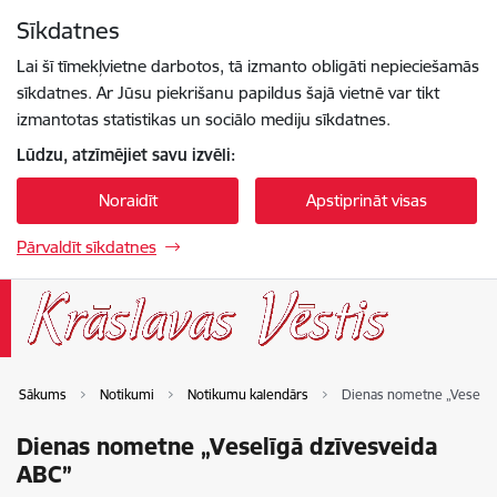
Pāriet uz lapas saturu
Sīkdatnes
Spied
lai meklētu
Enter
Lai šī tīmekļvietne darbotos, tā izmanto obligāti nepieciešamās
sīkdatnes. Ar Jūsu piekrišanu papildus šajā vietnē var tikt
izmantotas statistikas un sociālo mediju sīkdatnes.
Lūdzu, atzīmējiet savu izvēli:
Noraidīt
Apstiprināt visas
Pārvaldīt sīkdatnes
Sākums
Notikumi
Notikumu kalendārs
Dienas nometne „Veselīg
Dienas nometne „Veselīgā dzīvesveida
ABC”