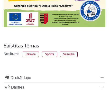
Saistītas tēmas
Notikumi:
Izklaide
Sports
Veselība
Drukāt lapu
Dalīties