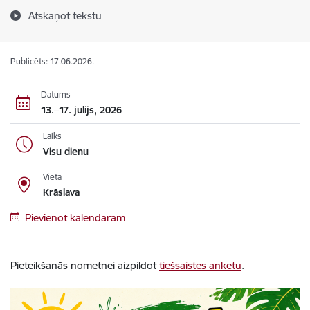
Atskaņot tekstu
Publicēts: 17.06.2026.
Datums
13.–17. jūlijs, 2026
Laiks
Visu dienu
Vieta
Krāslava
Pievienot kalendāram
Pieteikšanās nometnei aizpildot
tiešsaistes anketu
.