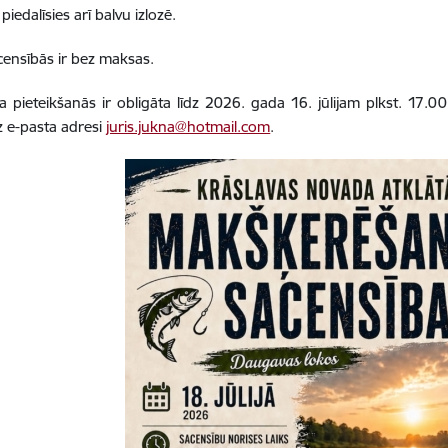
 piedalīsies arī balvu izlozē.
censībās ir bez maksas.
ja pieteikšanās ir obligāta līdz 2026. gada 16. jūlijam plkst. 17.0
z e-pasta adresi
juris.jukna@hotmail.com
.