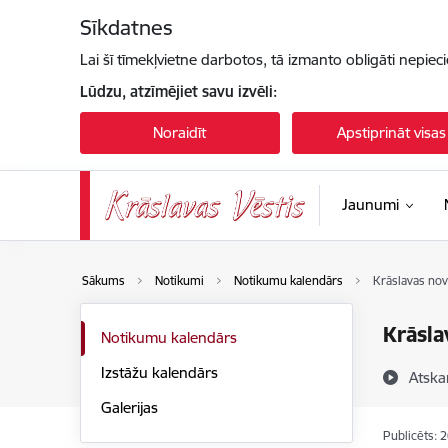
Pāriet uz lapas saturu
Sīkdatnes
Lai šī tīmekļvietne darbotos, tā izmanto obligāti nepiec
Lūdzu, atzīmējiet savu izvēli:
Noraidīt
Apstiprināt visas
Jaunumi
Sākums
Notikumi
Notikumu kalendārs
Krāslavas nov
Krāsla
Notikumu kalendārs
Izstāžu kalendārs
Atska
Galerijas
Publicēts: 