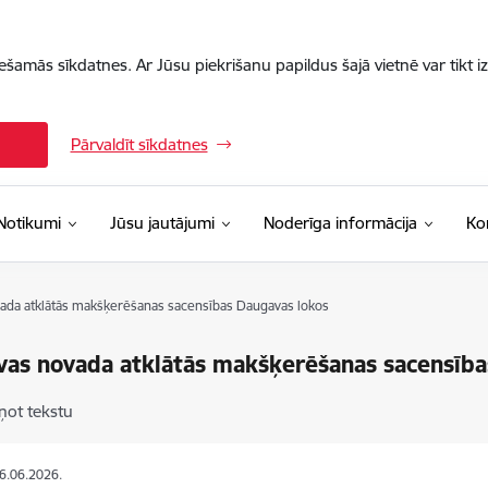
iešamās sīkdatnes. Ar Jūsu piekrišanu papildus šajā vietnē var tikt i
Pārvaldīt sīkdatnes
Notikumi
Jūsu jautājumi
Noderīga informācija
Ko
ada atklātās makšķerēšanas sacensības Daugavas lokos
vas novada atklātās makšķerēšanas sacensība
ņot tekstu
26.06.2026.