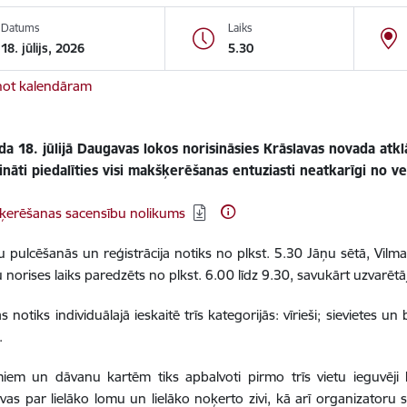
Datums
Laiks
18. jūlijs, 2026
5.30
not kalendāram
da 18. jūlijā Daugavas lokos norisināsies Krāslavas novada atk
cināti piedalīties visi makšķerēšanas entuziasti neatkarīgi no 
dēt:
ķerēšanas sacensību nolikums
u pulcēšanās un reģistrācija notiks no plkst. 5.30 Jāņu sētā, Vil
 norises laiks paredzēts no plkst. 6.00 līdz 9.30, savukārt uzvarēt
s notiks individuālajā ieskaitē trīs kategorijās: vīrieši; sievietes 
.
iem un dāvanu kartēm tiks apbalvoti pirmo trīs vietu ieguvēji k
lvas par lielāko lomu un lielāko noķerto zivi, kā arī organizatoru 