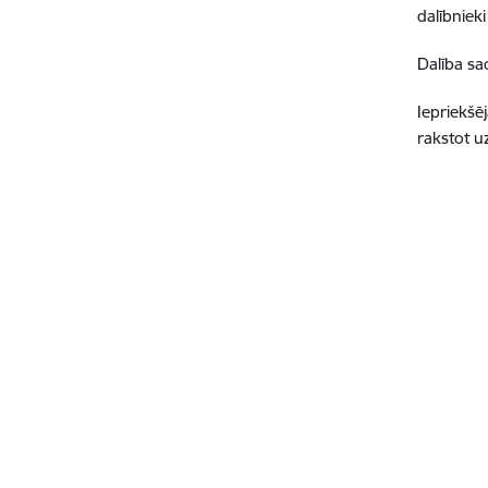
dalībnieki
Dalība sa
Iepriekšē
rakstot u