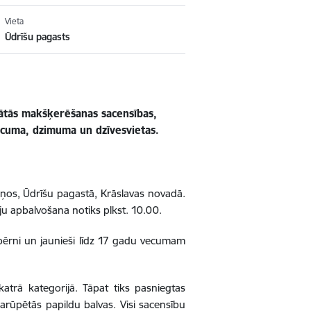
Vieta
Ūdrīšu pagasts
lātās makšķerēšanas sacensības,
vecuma, dzimuma un dzīvesvietas.
maņos, Ūdrīšu pagastā, Krāslavas novadā.
āju apbalvošana notiks plkst. 10.00.
un bērni un jaunieši līdz 17 gadu vecumam
atrā kategorijā. Tāpat tiks pasniegtas
sarūpētās papildu balvas. Visi sacensību