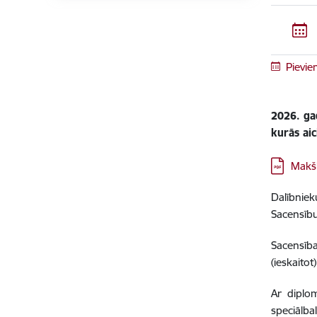
Pievie
2026. ga
kurās ai
Lejupielā
Makš
Dalībniek
Sacensību
Sacensība
(ieskaitot)
Ar diplom
speciālba