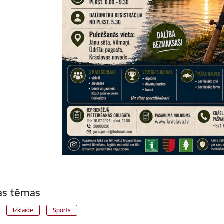
tas tēmas
Izklaide
Sports