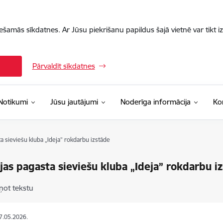
iešamās sīkdatnes. Ar Jūsu piekrišanu papildus šajā vietnē var tikt i
Pārvaldīt sīkdatnes
Notikumi
Jūsu jautājumi
Noderīga informācija
Ko
a sieviešu kluba „Ideja” rokdarbu izstāde
jas pagasta sieviešu kluba „Ideja” rokdarbu i
ņot tekstu
27.05.2026.