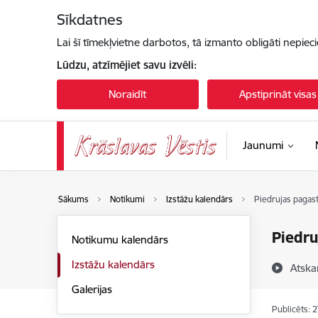
Pāriet uz lapas saturu
Sīkdatnes
Lai šī tīmekļvietne darbotos, tā izmanto obligāti nepiec
Lūdzu, atzīmējiet savu izvēli:
Noraidīt
Apstiprināt visas
Jaunumi
Sākums
Notikumi
Izstāžu kalendārs
Piedrujas pagast
Piedru
Notikumu kalendārs
Izstāžu kalendārs
Atska
Galerijas
Publicēts: 