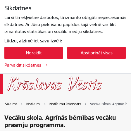
Pāriet uz lapas saturu
Sīkdatnes
Spied
lai meklētu
Enter
Lai šī tīmekļvietne darbotos, tā izmanto obligāti nepieciešamās
sīkdatnes. Ar Jūsu piekrišanu papildus šajā vietnē var tikt
izmantotas statistikas un sociālo mediju sīkdatnes.
Lūdzu, atzīmējiet savu izvēli:
Noraidīt
Apstiprināt visas
Pārvaldīt sīkdatnes
Sākums
Notikumi
Notikumu kalendārs
Vecāku skola. Agrīnās b
Vecāku skola. Agrīnās bērnības vecāku
prasmju programma.