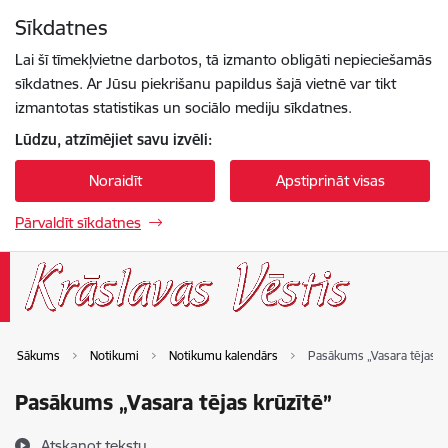
Pāriet uz lapas saturu
Sīkdatnes
Spied
lai meklētu
Enter
Lai šī tīmekļvietne darbotos, tā izmanto obligāti nepieciešamās
sīkdatnes. Ar Jūsu piekrišanu papildus šajā vietnē var tikt
izmantotas statistikas un sociālo mediju sīkdatnes.
Lūdzu, atzīmējiet savu izvēli:
Noraidīt
Apstiprināt visas
Pārvaldīt sīkdatnes
Sākums
Notikumi
Notikumu kalendārs
Pasākums „Vasara tējas k
Pasākums „Vasara tējas krūzītē”
Atskaņot tekstu