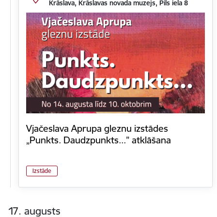
Krāslava, Krāslavas novada muzejs, Pils iela 8
Vjačeslava Aprupa gleznu izstādes
„Punkts. Daudzpunkts...” atklāšana
Izstāde
17. augusts