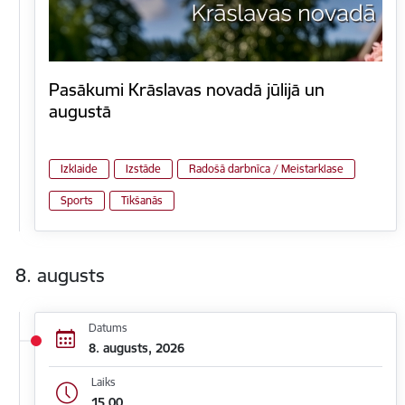
Pasākumi Krāslavas novadā jūlijā un
augustā
Izklaide
Izstāde
Radošā darbnīca / Meistarklase
Sports
Tikšanās
8. augusts
Datums
8. augusts, 2026
Laiks
15.00