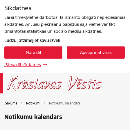
Pāriet uz lapas saturu
Sīkdatnes
Spied
lai meklētu
Enter
Lai šī tīmekļvietne darbotos, tā izmanto obligāti nepieciešamās
sīkdatnes. Ar Jūsu piekrišanu papildus šajā vietnē var tikt
izmantotas statistikas un sociālo mediju sīkdatnes.
Lūdzu, atzīmējiet savu izvēli:
Noraidīt
Apstiprināt visas
Pārvaldīt sīkdatnes
Sākums
Notikumi
Notikumu kalendārs
Notikumu kalendārs