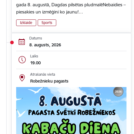
gada 8. augustā, Dagdas pilsētas pludmalēNebaidies –
piesakies un izmēģini ko jaunu!…
Izklaide
Sports
Datums
8. augusts, 2026
Laiks
19.00
Atrašanās vieta
Robežnieku pagasts