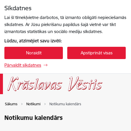
Pāriet uz lapas saturu
Sīkdatnes
Spied
lai meklētu
Enter
Lai šī tīmekļvietne darbotos, tā izmanto obligāti nepieciešamās
sīkdatnes. Ar Jūsu piekrišanu papildus šajā vietnē var tikt
izmantotas statistikas un sociālo mediju sīkdatnes.
Lūdzu, atzīmējiet savu izvēli:
Noraidīt
Apstiprināt visas
Pārvaldīt sīkdatnes
Sākums
Notikumi
Notikumu kalendārs
Notikumu kalendārs