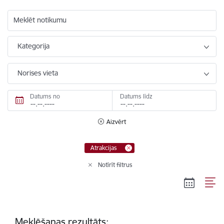
Meklēt notikumu
Kategorija
Norises vieta
Datums no
Datums līdz
Aizvērt
Atrakcijas
Notīrīt filtrus
Meklēšanas rezultāts: