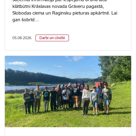
klātbūtni Krāslavas novada Grāveru pagastā,
Slobodas ciema un Raginsku pieturas apkārtnē. Lai
gan šobrīd…
05.08.2026.
Darbi un cilvēki