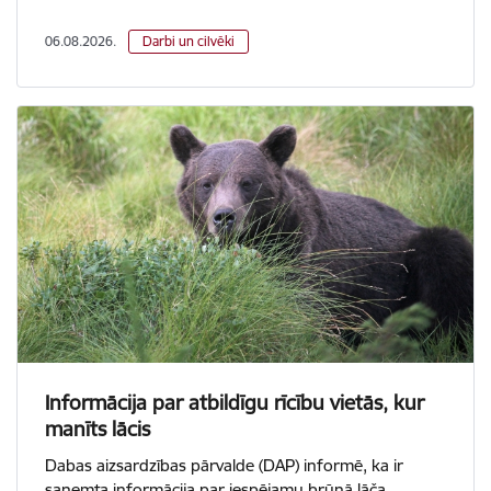
06.08.2026.
Darbi un cilvēki
Informācija par atbildīgu rīcību vietās, kur
manīts lācis
Dabas aizsardzības pārvalde (DAP) informē, ka ir
saņemta informācija par iespējamu brūnā lāča