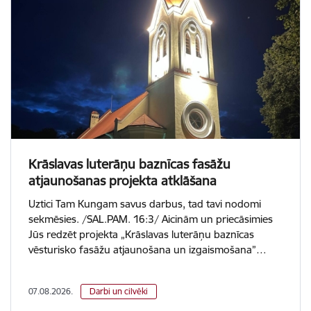
Krāslavas luterāņu baznīcas fasāžu
atjaunošanas projekta atklāšana
Uztici Tam Kungam savus darbus, tad tavi nodomi
sekmēsies. /SAL.PAM. 16:3/ Aicinām un priecāsimies
Jūs redzēt projekta „Krāslavas luterāņu baznīcas
vēsturisko fasāžu atjaunošana un izgaismošana”…
07.08.2026.
Darbi un cilvēki