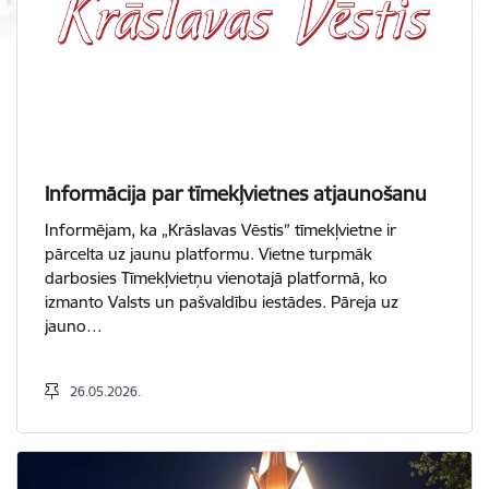
Informācija par tīmekļvietnes atjaunošanu
Informējam, ka „Krāslavas Vēstis” tīmekļvietne ir
pārcelta uz jaunu platformu. Vietne turpmāk
darbosies Tīmekļvietņu vienotajā platformā, ko
izmanto Valsts un pašvaldību iestādes. Pāreja uz
jauno…
26.05.2026.