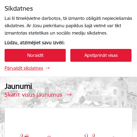
Pāriet uz lapas saturu
Sīkdatnes
Spied
lai meklētu
Enter
Lai šī tīmekļvietne darbotos, tā izmanto obligāti nepieciešamās
sīkdatnes. Ar Jūsu piekrišanu papildus šajā vietnē var tikt
izmantotas statistikas un sociālo mediju sīkdatnes.
Lūdzu, atzīmējiet savu izvēli:
Noraidīt
Apstiprināt visas
Pārvaldīt sīkdatnes
Krāslavas vēstis
Jaunumi
Skatīt visus jaunumus