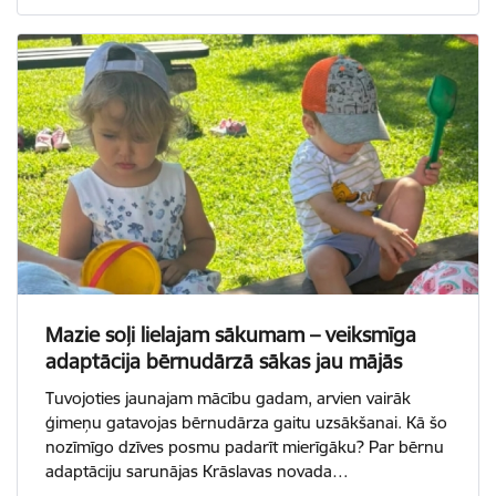
Mazie soļi lielajam sākumam – veiksmīga
adaptācija bērnudārzā sākas jau mājās
Tuvojoties jaunajam mācību gadam, arvien vairāk
ģimeņu gatavojas bērnudārza gaitu uzsākšanai. Kā šo
nozīmīgo dzīves posmu padarīt mierīgāku? Par bērnu
adaptāciju sarunājas Krāslavas novada…