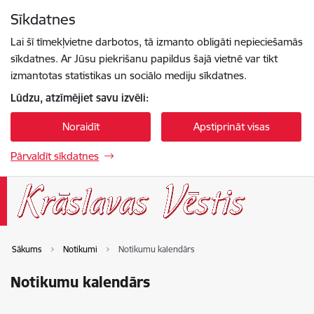
Pāriet uz lapas saturu
Sīkdatnes
Spied
lai meklētu
Enter
Lai šī tīmekļvietne darbotos, tā izmanto obligāti nepieciešamās
sīkdatnes. Ar Jūsu piekrišanu papildus šajā vietnē var tikt
izmantotas statistikas un sociālo mediju sīkdatnes.
Lūdzu, atzīmējiet savu izvēli:
Noraidīt
Apstiprināt visas
Pārvaldīt sīkdatnes
Sākums
Notikumi
Notikumu kalendārs
Notikumu kalendārs