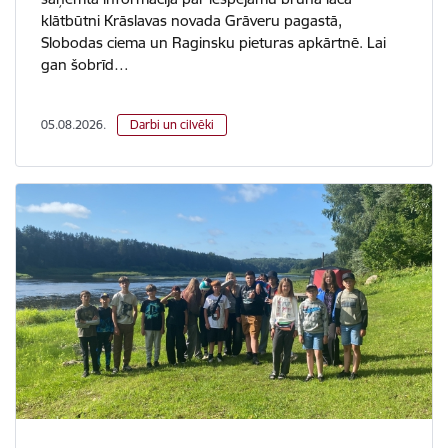
klātbūtni Krāslavas novada Grāveru pagastā,
Slobodas ciema un Raginsku pieturas apkārtnē. Lai
gan šobrīd…
05.08.2026.
Darbi un cilvēki