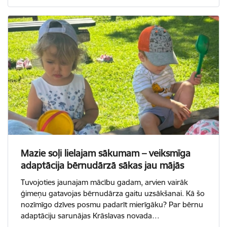
Mazie soļi lielajam sākumam – veiksmīga
adaptācija bērnudārzā sākas jau mājās
Tuvojoties jaunajam mācību gadam, arvien vairāk
ģimeņu gatavojas bērnudārza gaitu uzsākšanai. Kā šo
nozīmīgo dzīves posmu padarīt mierīgāku? Par bērnu
adaptāciju sarunājas Krāslavas novada…