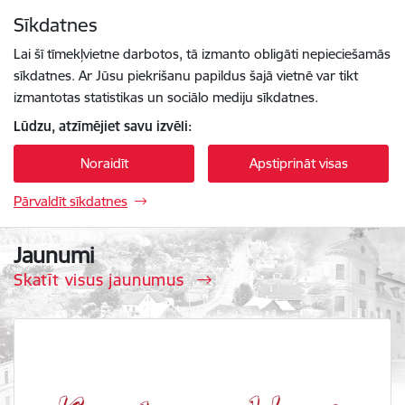
Pāriet uz lapas saturu
Sīkdatnes
Spied
lai meklētu
Enter
Lai šī tīmekļvietne darbotos, tā izmanto obligāti nepieciešamās
sīkdatnes. Ar Jūsu piekrišanu papildus šajā vietnē var tikt
izmantotas statistikas un sociālo mediju sīkdatnes.
Lūdzu, atzīmējiet savu izvēli:
Noraidīt
Apstiprināt visas
Pārvaldīt sīkdatnes
Krāslavas vēstis
Jaunumi
Skatīt visus jaunumus