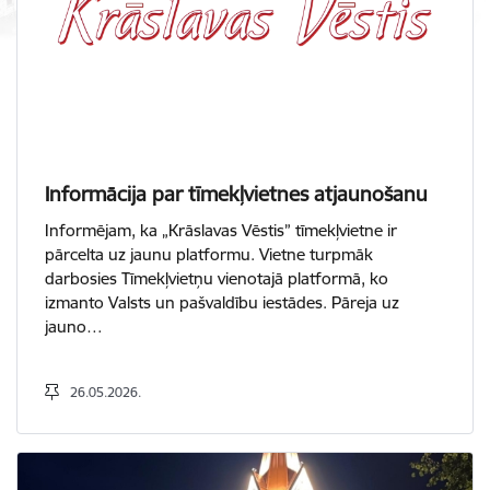
Informācija par tīmekļvietnes atjaunošanu
Informējam, ka „Krāslavas Vēstis” tīmekļvietne ir
pārcelta uz jaunu platformu. Vietne turpmāk
darbosies Tīmekļvietņu vienotajā platformā, ko
izmanto Valsts un pašvaldību iestādes. Pāreja uz
jauno…
26.05.2026.