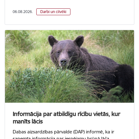
06.08.2026.
Darbi un cilvēki
Informācija par atbildīgu rīcību vietās, kur
manīts lācis
Dabas aizsardzības pārvalde (DAP) informē, ka ir
saņemta informācija par iespējamu brūnā lāča