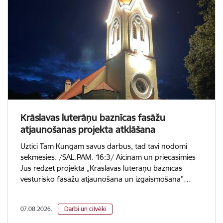
Krāslavas luterāņu baznīcas fasāžu
atjaunošanas projekta atklāšana
Uztici Tam Kungam savus darbus, tad tavi nodomi
sekmēsies. /SAL.PAM. 16:3/ Aicinām un priecāsimies
Jūs redzēt projekta „Krāslavas luterāņu baznīcas
vēsturisko fasāžu atjaunošana un izgaismošana”…
07.08.2026.
Darbi un cilvēki