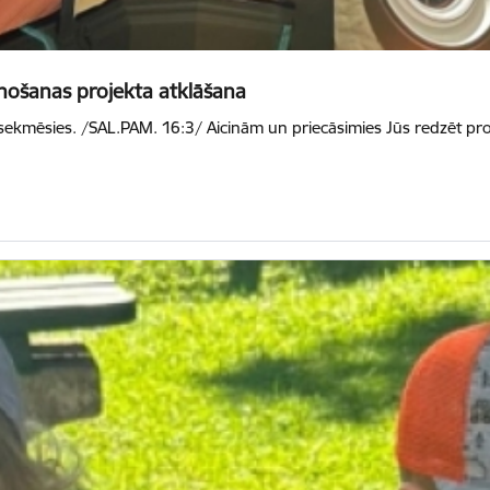
unošanas projekta atklāšana
ekmēsies. /SAL.PAM. 16:3/ Aicinām un priecāsimies Jūs redzēt proj