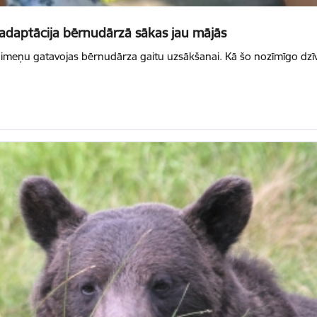
 adaptācija bērnudārzā sākas jau mājās
ģimeņu gatavojas bērnudārza gaitu uzsākšanai. Kā šo nozīmīgo dz