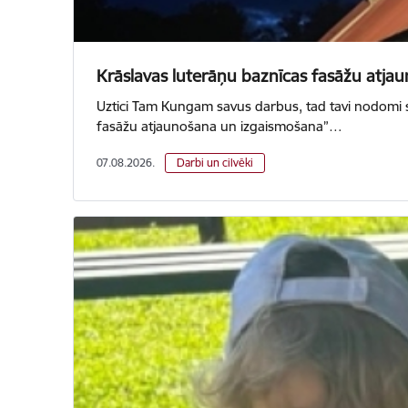
Krāslavas luterāņu baznīcas fasāžu atja
Uztici Tam Kungam savus darbus, tad tavi nodomi s
fasāžu atjaunošana un izgaismošana”…
07.08.2026.
Darbi un cilvēki