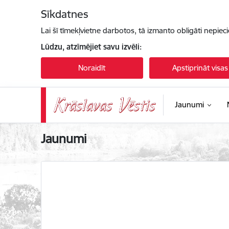
Pāriet uz lapas saturu
Sīkdatnes
Lai šī tīmekļvietne darbotos, tā izmanto obligāti nepiec
Lūdzu, atzīmējiet savu izvēli:
Noraidīt
Apstiprināt visas
Jaunumi
Krāslavas vēstis
Jaunumi